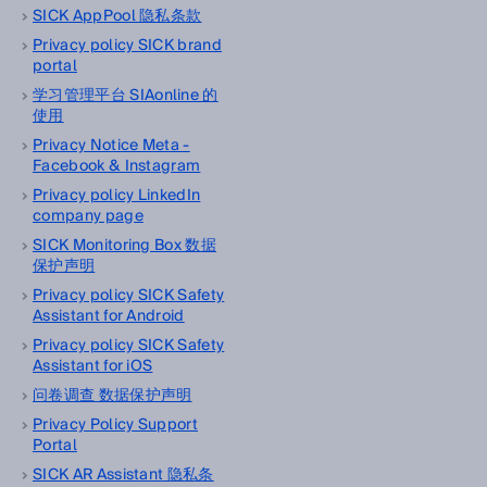
SICK AppPool 隐私条款
Privacy policy SICK brand
portal
学习管理平台 SIAonline 的
使用
Privacy Notice Meta -
Facebook & Instagram
Privacy policy LinkedIn
company page
SICK Monitoring Box 数据
保护声明
Privacy policy SICK Safety
Assistant for Android
Privacy policy SICK Safety
Assistant for iOS
问卷调查 数据保护声明
Privacy Policy Support
Portal
SICK AR Assistant 隐私条