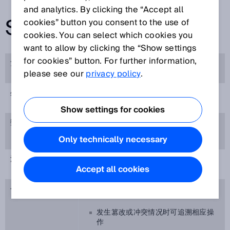
and analytics. By clicking the “Accept all
SICK APPPOOL
cookies” button you consent to the use of
cookies. You can select which cookies you
want to allow by clicking the “Show settings
for cookies” button. For further information,
负责人
SICK AG, Erwin-Sick-Straße 1, 79183
please see our
Waldkirch, Germany
privacy policy
.
处理目的
从 SICK AppPool（
服务说明
）访问
SensorApp
Show settings for cookies
数据类别
使用者活动：下载、收藏
Only technically necessary
法律依据
GDPR 第 6 条第 1 款 a 项 – 同意
Accept all cookies
GDPR 第 6 条第 1 款 f 项 – 公司利益
公司利益
SICK 拥有以下合法利益：
发生篡改或冲突情况时可追溯相应操
作