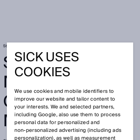
Startseite
Sichere Netzwerkintegration mit microScan3
SICK USES
SICHERE
COOKIES
NETZWERKINTE
We use cookies and mobile identifiers to
GRATION MIT
improve our website and tailor content to
your interests. We and selected partners,
MICROSCAN3
including Google, also use them to process
personal data for personalized and
non‑personalized advertising (including ads
personalization), as well as measurement