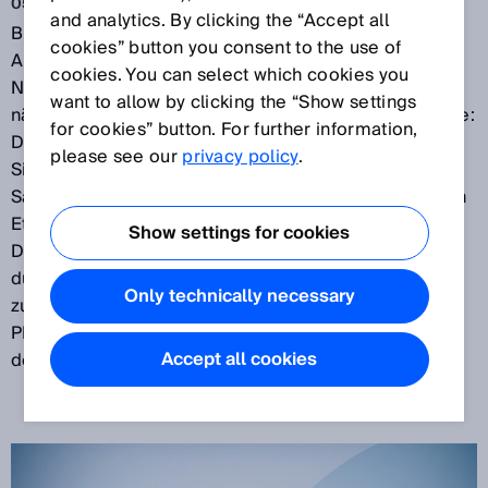
05.02.2018
and analytics. By clicking the “Accept all
Bisher wurde funktionale Sicherheitstechnik in der
cookies” button you consent to the use of
Automatisierung von Feldbussen und Ethernet-
cookies. You can select which cookies you
Netzwerken weitgehend getrennt realisiert. Doch die
want to allow by clicking the “Show settings
nächste microScan3-Generation setzt neue Maßstäbe:
for cookies” button. For further information,
Der
microScan3 Core
– EtherNet/IP™ ist der erste
please see our
privacy policy
.
Sicherheits-Laserscanner auf dem Markt mit CIP
Safety™ über EtherNet/IP™ und ist mit allen gängigen
EtherNet/IP™-CIP Safety™-Steuerungen kompatibel.
Show settings for cookies
Der neue microScan3 Core – PROFINET ermöglicht
durch das PROFIsafe-Protokoll eine sichere und
Only technically necessary
zuverlässige Buskommunikation. Mithilfe der
PROFINET-IO-Busanbindung werden alle Signale von
Accept all cookies
der übergeordneten Steuerung (FSPS) verarbeitet.