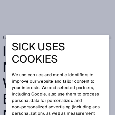
Startpagina
SICK Sensor Blog
Industrial Metaverse: welke kansen bied
SICK USES
INDUSTRIAL
COOKIES
METAVERSE:
We use cookies and mobile identifiers to
WELKE KANSEN
improve our website and tailor content to
your interests. We and selected partners,
BIEDT DE
including Google, also use them to process
personal data for personalized and
non‑personalized advertising (including ads
personalization), as well as measurement