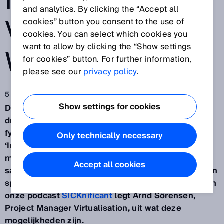
NIEUWE
and analytics. By clicking the “Accept all
VIRTUELE
cookies” button you consent to the use of
cookies. You can select which cookies you
want to allow by clicking the “Show settings
WERELD ONS
for cookies” button. For further information,
please see our
privacy policy
.
5 okt 2023
Show settings for cookies
De Metaverse: Hiermee bedoelen we een digitale,
driedimensionale, interactieve ruimte waarin de
fysieke en virtuele wereld samensmelten. Als
Only technically necessary
‘Industrial Metaverse’ opent het nieuwe
mogelijkheden voor productontwikkeling en
Accept all cookies
samenwerking met onze klanten. Bij SICK houdt een
speciale Think Tank zich met dit onderwerp bezig. In
onze podcast
SICKnificant
legt Arnd Sörensen,
Project Manager Virtualisation, uit wat deze
mogelijkheden zijn.