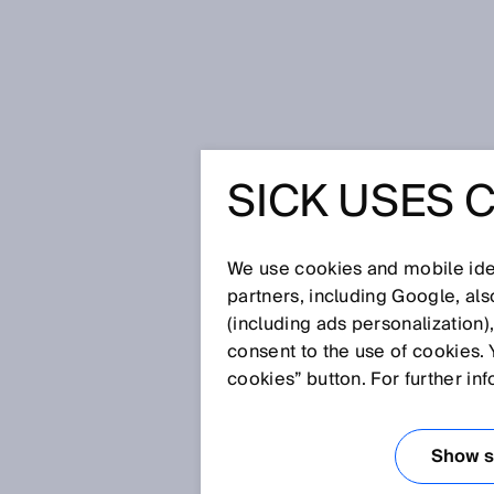
Startpagina
SICK Sensor Blog
Gl
SICK USES 
GLOBALIS
ONDERNE
We use cookies and mobile iden
partners, including Google, al
(including ads personalization)
ONAFHAN
consent to the use of cookies. 
cookies” button. For further in
8 dec 2021
Show se
In 75 jaar is SICK uitgegroeid