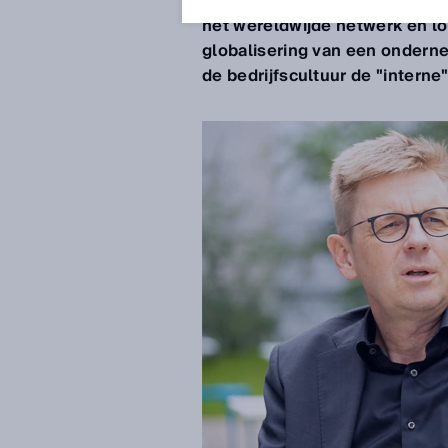
wereldspeler met meer dan 1
het wereldwijde netwerk en l
globalisering van een ondern
de bedrijfscultuur de "interne