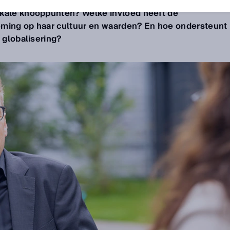
0.000 medewerkers. Hoe houdt SICK de balans tussen
okale knooppunten? Welke invloed heeft de
eming op haar cultuur en waarden? En hoe ondersteunt
" globalisering?