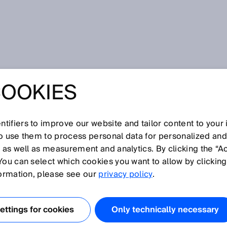
obalisering in ondernemingen: samen onafhankelijk zijn
COOKIES
ERING IN
MINGEN: SAMEN
tifiers to improve our website and tailor content to your
so use them to process personal data for personalized an
, as well as measurement and analytics. By clicking the “A
KELIJK ZIJN
You can select which cookies you want to allow by clicking
formation, please see our
privacy policy
.
ttings for cookies
Only technically necessary
 van een kleine onderneming uit Zuid-Duitsland tot een