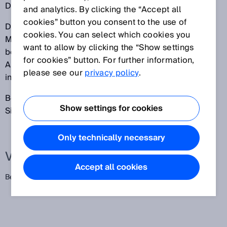
Detektion von Personen oder Körperteilen.
and analytics. By clicking the “Accept all
cookies” button you consent to the use of
Die BWS dient dem Schutz von Personen an
cookies. You can select which cookies you
Maschinen und Anlagen, an denen Verletzungsgefahr
want to allow by clicking the “Show settings
besteht. Dazu versetzt die BWS die Maschine oder
for cookies” button. For further information,
Anlage in einen sicheren Zustand, bevor eine Person
please see our
privacy policy
.
in Gefahr gerät.
Beispiele: Sicherheitslichtvorhang,
Show settings for cookies
Sicherheitslaserscanner.
Only technically necessary
Verwandte Begriffe
Accept all cookies
Berührungslos wirkende Schutzeinrichtung,
ESPE