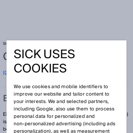
Startseite
Glossar
BWS
SICK USES
Glossar
COOKIES
[0-9]
A
B
C
D
E
F
G
H
I
J
K
L
M
N
O
P
Q
R
S
T
U
V
W
X
Y
Z
We use cookies and mobile identifiers to
improve our website and tailor content to
BWS
your interests. We and selected partners,
including Google, also use them to process
Eine berührungslos wirkende Schutzeinrichtung (BWS)
personal data for personalized and
ist ein Gerät oder ein aus mehreren Geräten
non‑personalized advertising (including ads
bestehendes System für die sicherheitsgerichtete
personalization), as well as measurement