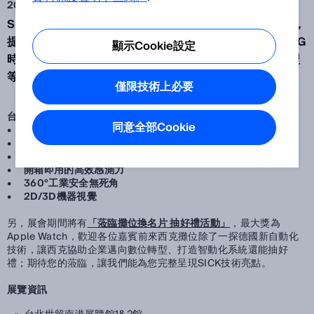
2023 Aug 18
SICK台灣西克將亮相「2023台北國際自動化工業大展」，
提供最具競爭力的自動化解決方案，協助台灣企業因應ESG
顯示Cookie設定
時代、加速工業4.0發展、邁向穩健的智慧製造及數位轉型
等應用。
僅限技術上必要
台灣西克將展示幾大主題：
同意全部Cookie
•
ESG淨零轉型
•
智慧物流輸送系統
•
自動化數位轉型
•
開箱即用的高效感測力
•
360°工業安全無死角
•
2D/3D機器視覺
另，展會期間將有
「蒞臨攤位換名片 抽好禮活動」
，最大獎為
Apple Watch，歡迎各位嘉賓前來西克攤位除了一探德國新自動化
技術，讓西克協助企業邁向數位轉型、打造智動化系統還能抽好
禮；期待您的蒞臨，讓我們能為您完整呈現SICK技術亮點。
展覽資訊