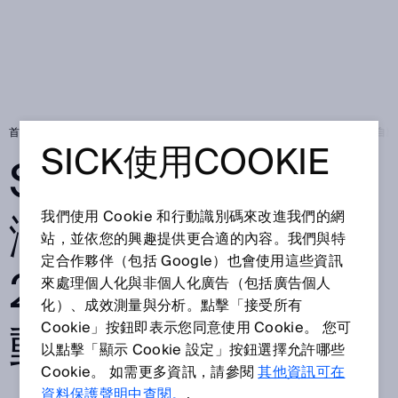
首頁
Press
在地新聞
SICK Taiwan 台灣西克敬邀參觀2023台北國際
SICK使用COOKIE
SICK TAIWAN 台
灣西克敬邀參觀
我們使用 Cookie 和行動識別碼來改進我們的網
站，並依您的興趣提供更合適的內容。我們與特
定合作夥伴（包括 Google）也會使用這些資訊
2023台北國際自
來處理個人化與非個人化廣告（包括廣告個人
化）、成效測量與分析。點擊「接受所有
動化工業大展
Cookie」按鈕即表示您同意使用 Cookie。 您可
以點擊「顯示 Cookie 設定」按鈕選擇允許哪些
Cookie。 如需更多資訊，請參閱
其他資訊可在
資料保護聲明中查閱。
.