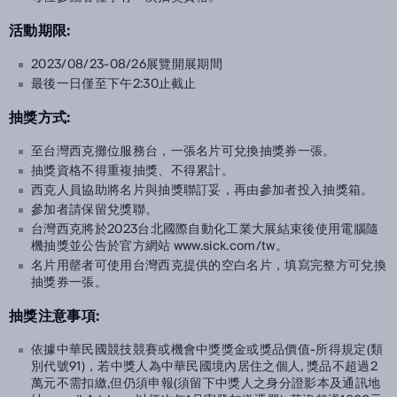
活動期限:
2023/08/23-08/26展覽開展期間
最後一日僅至下午2:30止截止
抽獎方式:
至台灣西克攤位服務台，一張名片可兌換抽獎券一張。
抽獎資格不得重複抽獎、不得累計。
西克人員協助將名片與抽獎聯訂妥，再由參加者投入抽獎箱。
參加者請保留兌獎聯。
台灣西克將於2023台北國際自動化工業大展結束後使用電腦隨
機抽獎並公告於官方網站 www.sick.com/tw。
名片用罄者可使用台灣西克提供的空白名片，填寫完整方可兌換
抽獎券一張。
抽獎注意事項:
依據中華民國競技競賽或機會中獎獎金或獎品價值-所得規定(類
別代號91)，若中獎人為中華民國境內居住之個人, 獎品不超過2
萬元不需扣繳,但仍須申報(須留下中獎人之身分證影本及通訊地