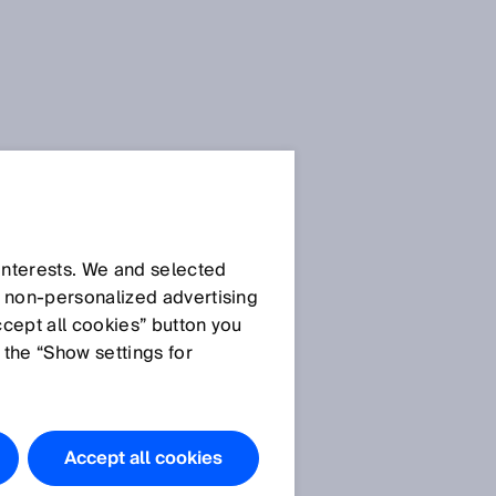
SICK 센서 블로그
 interests. We and selected
d non‑personalized advertising
ccept all cookies” button you
 the “Show settings for
모든 기사
Accept all cookies