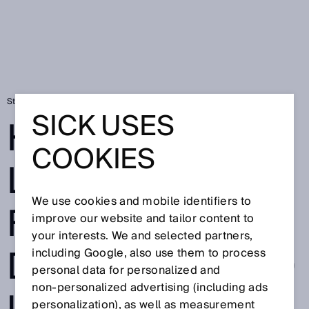
Startside
Hygiejniske løsninger
SICK USES
HYGIEJNISKE
COOKIES
LØSNINGER TIL
We use cookies and mobile identifiers to
FØDE-OG
improve our website and tailor content to
your interests. We and selected partners,
DRIKKEVAREIND
including Google, also use them to process
personal data for personalized and
non‑personalized advertising (including ads
personalization), as well as measurement