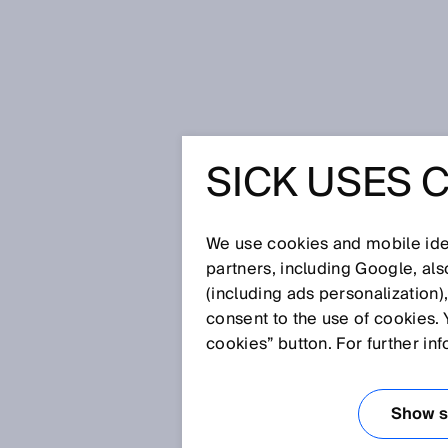
Startseite
Wie SICK-Sensoren dem
SICK USES 
WIE SIC
WEIHNA
We use cookies and mobile iden
partners, including Google, al
(including ads personalization)
HELFEN
consent to the use of cookies. 
cookies” button. For further in
18.12.2017
Show se
Im Weihnachtsgeschäft vervielf