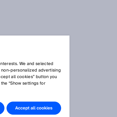
SICK Sensor-Blog
 interests. We and selected
d non‑personalized advertising
ccept all cookies” button you
 the “Show settings for
Alle Artikel
Accept all cookies