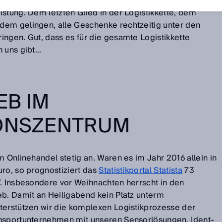
sforderungen - in der Produktion und im Handel genauso
stung. Dem letzten Glied in der Logistikkette, dem
dem gelingen, alle Geschenke rechtzeitig unter den
ingen. Gut, dass es für die gesamte Logistikkette
uns gibt...
EB IM
IONSZENTRUM
m Onlinehandel stetig an. Waren es im Jahr 2016 allein in
uro, so prognostiziert das
Statistikportal Statista
73
7. Insbesondere vor Weihnachten herrscht in den
eb. Damit an Heiligabend kein Platz unterm
terstützen wir die komplexen Logistikprozesse der
ansportunternehmen mit unseren Sensorlösungen. Ident-