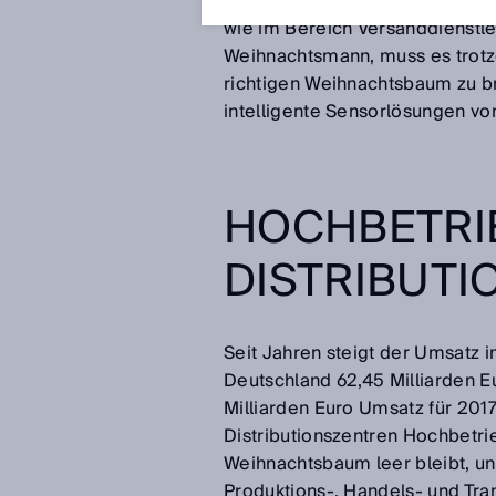
Jahre wieder vor großen Herau
wie im Bereich Versanddienstlei
Weihnachtsmann, muss es trotz
richtigen Weihnachtsbaum zu br
intelligente Sensorlösungen von 
HOCHBETRI
DISTRIBUT
Seit Jahren steigt der Umsatz i
Deutschland 62,45 Milliarden E
Milliarden Euro Umsatz für 201
Distributionszentren Hochbetri
Weihnachtsbaum leer bleibt, un
Produktions-, Handels- und Tr