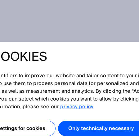
 Weihnachtsmann helfen
COOKIES
K-SENSOREN DEM
CHTSMANN
tifiers to improve our website and tailor content to your
so use them to process personal data for personalized an
, as well as measurement and analytics. By clicking the “A
You can select which cookies you want to allow by clicking
formation, please see our
privacy policy
.
ttings for cookies
Only technically necessary
achen sich die Warenströme und die Logistik steht alle