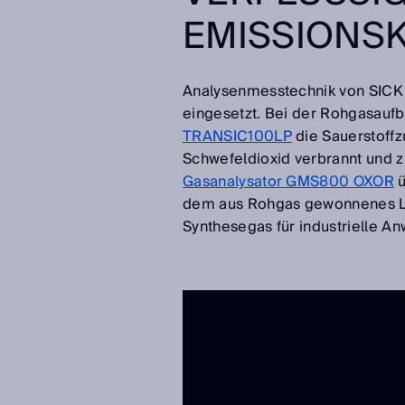
EMISSIONS
Analysenmesstechnik von SICK 
eingesetzt. Bei der Rohgasaufbe
TRANSIC100LP
die Sauerstoff
Schwefeldioxid verbrannt und z
Gasanalysator GMS800 OXOR
ü
dem aus Rohgas gewonnenes LPG
Synthesegas für industrielle