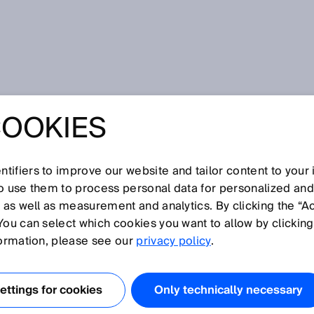
iewende
COOKIES
 FÜR DIE
EWENDE
tifiers to improve our website and tailor content to your
so use them to process personal data for personalized an
, as well as measurement and analytics. By clicking the “A
You can select which cookies you want to allow by clicking
formation, please see our
privacy policy
.
eerzeugung machen wahrhaftig Hoffnung: Bio-Kohle kann
Recycling hergestellt werden, Bio-Butanol durch
dgas und Bio-Wasserstoff lassen sich per
ttings for cookies
Only technically necessary
 Doch bis das alles ausgereift und lohnend ist, werden