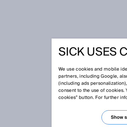
Startseite
Mehr Gas für die Energ
SICK USES 
MEHR GAS
ENERGI
We use cookies and mobile iden
partners, including Google, al
(including ads personalization)
consent to the use of cookies. 
13.06.2018
cookies” button. For further in
Grüne Technologien zur Energi
bereits synthetisch durch CO
-
2
genveränderte Mikroben; Bio-Er
Show se
Windstromelektrolyse erzeugen.