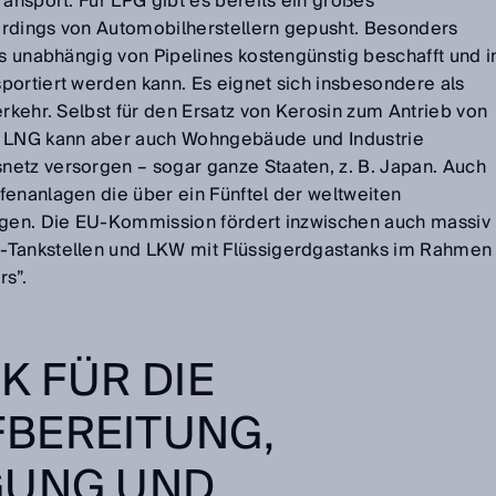
ransport. Für LPG gibt es bereits ein großes
erdings von Automobilherstellern gepusht. Besonders
as unabhängig von Pipelines kostengünstig beschafft und i
portiert werden kann. Es eignet sich insbesondere als
erkehr. Selbst für den Ersatz von Kerosin zum Antrieb von
. LNG kann aber auch Wohngebäude und Industrie
etz versorgen – sogar ganze Staaten, z. B. Japan. Auch
fenanlagen die über ein Fünftel der weltweiten
fügen. Die EU-Kommission fördert inzwischen auch massiv
-Tankstellen und LKW mit Flüssigerdgastanks im Rahmen
rs”.
K FÜR DIE
BEREITUNG,
GUNG UND