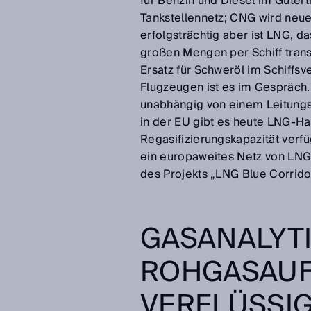
für Benzin und Diesel im Gütert
Tankstellennetz; CNG wird neu
erfolgsträchtig aber ist LNG, d
großen Mengen per Schiff trans
Ersatz für Schweröl im Schiffsv
Flugzeugen ist es im Gespräch
unabhängig von einem Leitungsn
in der EU gibt es heute LNG-Ha
Regasifizierungskapazität ver
ein europaweites Netz von LNG
des Projekts „LNG Blue Corrido
GASANALYTI
ROHGASAUF
VERFLÜSSI