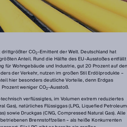
t drittgrößter CO
-Emittent der Welt. Deutschland hat
2
größten Anteil. Rund die Hälfte des EU-Ausstoßes entfällt
 für Wohngebäude und Industrie, gut 20 Prozent auf de
ders der Verkehr, nutzen im großen Stil Erdölprodukte –
teil hier besonders deutliche Vorteile, denn Erdgas
5 Prozent weniger CO
-Ausstoß.
2
yotechnisch verflüssigtes, im Volumen extrem reduziertes
al Gas), natürliches Flüssiggas (LPG, Liquefied Petroleu
s) sowie Druckgas (CNG, Compressed Natural Gas). Alle
fbetriebenen Brennstoffzellen – als heiße Konkurrenten