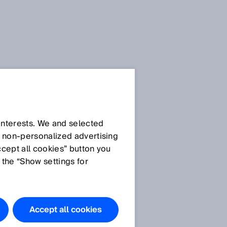
 interests. We and selected
d non‑personalized advertising
ccept all cookies” button you
 the “Show settings for
Die in diesem
Artikel
genannten
Accept all cookies