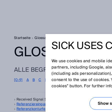
Startseite
Glossar
Glossar Buchstabe R
SICK USES 
GLOSSAR
We use cookies and mobile iden
partners, including Google, al
ALLE BEGRIFFE ZU R
(including ads personalization)
consent to the use of cookies. 
[0-9]
A
B
C
D
E
F
G
H
I
J
K
L
M
N
cookies” button. For further in
Received Signal Strength Indication, siehe
RSSI
RF
Show se
Referenziereingang
RFI
Referenzkonturfeld
RFI