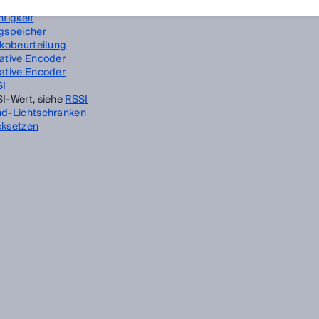
D-Schreib-/Lesegerät, siehe
RFID-Lesegerät
htigkeit
gspeicher
ikobeurteilung
ative Encoder
ative Encoder
SI
I-Wert, siehe
RSSI
d-Lichtschranken
ksetzen