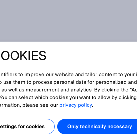
COOKIES
tifiers to improve our website and tailor content to your
so use them to process personal data for personalized an
, as well as measurement and analytics. By clicking the “A
R
You can select which cookies you want to allow by clicking
O
P
Q
S
T
U
V
W
X
Y
Z
formation, please see our
privacy policy
.
ID
ttings for cookies
Only technically necessary
D-Lesegerät
D-Reader, siehe
RFID-Lesegerät