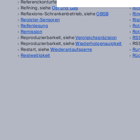
Referenzkonturfeld, siehe
Konturerkennungsfeld
RFI
Refining, siehe
Oel und Gas
Ric
Reflexions-Schrankenbetrieb, siehe
OBSB
Rin
Register-Sensoren
Ris
Reifenlesung
Rot
Remission
Rot
Reproduzierbarkeit, siehe
Vergleichspräzision
RS
Reproduzierbarkeit, siehe
Wiederholgenauigkeit
RSS
Restart, siehe
Wiederanlaufsperre
Run
Restwelligkeit
Rüc