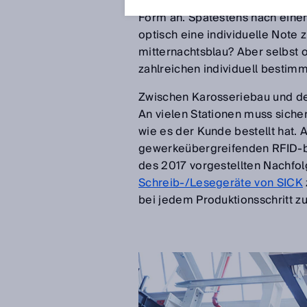
Kundenauftrag mit dem Hinterwag
Form an. Spätestens nach einem 
optisch eine individuelle Note 
mitternachtsblau? Aber selbst 
zahlreichen individuell besti
Zwischen Karosseriebau und der
An vielen Stationen muss siche
wie es der Kunde bestellt hat. 
gewerkeübergreifenden RFID-bas
des 2017 vorgestellten Nachf
Schreib-/Lesegeräte von SICK
bei jedem Produktionsschritt zuv