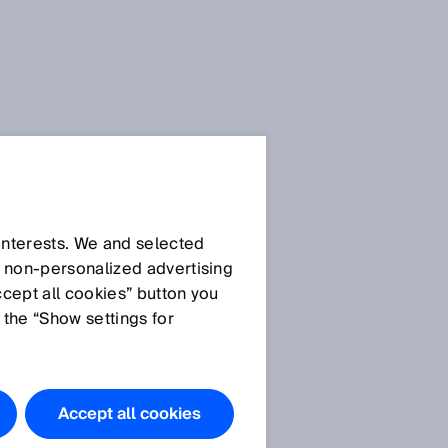
SICK Sensor-Blog
 interests. We and selected
d non‑personalized advertising
ccept all cookies” button you
 the “Show settings for
Alle Artikel
Accept all cookies