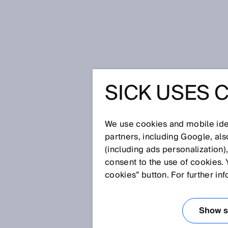
Startseite
Effiziente Automobilpro
SICK USES 
EFFIZIEN
AUTOMOB
We use cookies and mobile iden
partners, including Google, al
(including ads personalization)
MIT RFI
consent to the use of cookies. 
cookies” button. For further in
12.02.2018
Show se
Am Anfang steht ein Stück Meta