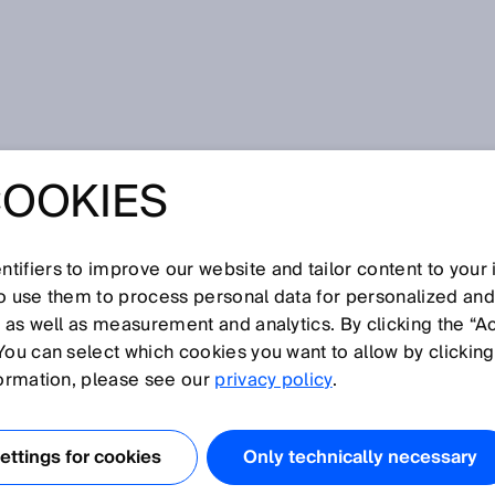
duktion mit RFID-Technologie
COOKIES
TE
ILPRODUKTION
tifiers to improve our website and tailor content to your
so use them to process personal data for personalized an
, as well as measurement and analytics. By clicking the “A
D-TECHNOLOGIE
You can select which cookies you want to allow by clicking
formation, please see our
privacy policy
.
ttings for cookies
Only technically necessary
ll. Im Karosseriebau beginnt die Zuweisung zum