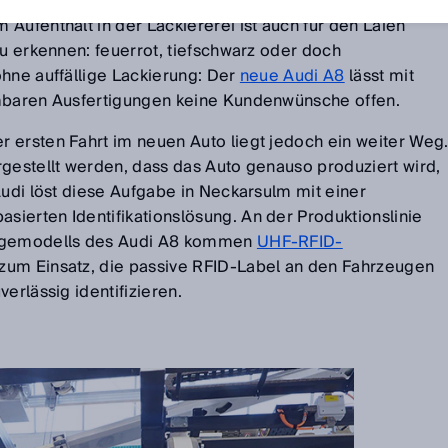
en. Schritt für Schritt nimmt schließlich das Auto seine
Aufenthalt in der Lackiererei ist auch für den Laien
zu erkennen: feuerrot, tiefschwarz oder doch
ohne auffällige Lackierung: Der
neue Audi A8
lässt mit
mmbaren Ausfertigungen keine Kundenwünsche offen.
 ersten Fahrt im neuen Auto liegt jedoch ein weiter Weg
rgestellt werden, dass das Auto genauso produziert wird,
Audi löst diese Aufgabe in Neckarsulm mit einer
ierten Identifikationslösung. An der Produktionslinie
olgemodells des Audi A8 kommen
UHF-RFID-
zum Einsatz, die passive RFID-Label an den Fahrzeugen
erlässig identifizieren.