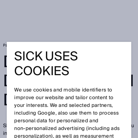
Página de inicio
Declaración de protección de datos de SICK
SICK USES
DECLARACIÓN
COOKIES
DE PROTECCIÓN
We use cookies and mobile identifiers to
DE DATOS
improve our website and tailor content to
your interests. We and selected partners,
including Google, also use them to process
personal data for personalized and
SICK le agradece su visita a nuestras páginas web y su
non‑personalized advertising (including ads
interés por nuestra empresa, nuestros productos y
personalization), as well as measurement