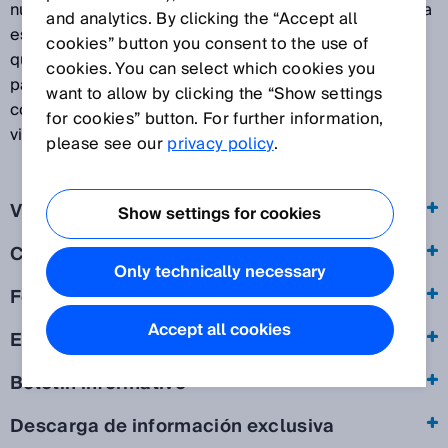
nuestros servicios. La protección de su esfera privada
and analytics. By clicking the “Accept all
es de gran importancia para nosotros y esperamos
cookies” button you consent to the use of
que se sienta seguro durante su visita a nuestras
cookies. You can select which cookies you
páginas web. Por este motivo deseamos explicarle a
want to allow by clicking the “Show settings
continuación qué información tratamos durante su
for cookies” button. For further information,
visita a nuestras páginas web.
please see our
privacy policy
.
Visita a nuestras páginas web
Show settings for cookies
Cookies
Only technically necessary
Formularios online
Accept all cookies
Eventos online
Boletín informativo
Descarga de información exclusiva