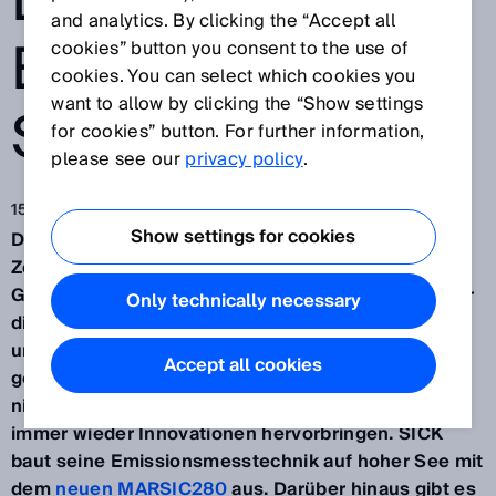
DER MARITIMEN
and analytics. By clicking the “Accept all
EMISSIONSMES
cookies” button you consent to the use of
cookies. You can select which cookies you
want to allow by clicking the “Show settings
STECHNIK
for cookies” button. For further information,
please see our
privacy policy
.
15.11.2022
Show settings for cookies
Die Wellen schlagen hoch – das sind bewegte
Zeiten. Und auch in der Schifffahrtindustrie ist
Gegenwind zu spüren. So hat die IMO-Regularie für
Only technically necessary
die Reduzierung von Schwefeloxiden Reedereien
und Zulieferindustrie vor neue Herausforderungen
Accept all cookies
gestellt. Gut, wenn es da Partner an Bord gibt, die
nicht nur ihr Handwerk verstehen, sondern auch
immer wieder Innovationen hervorbringen. SICK
baut seine Emissionsmesstechnik auf hoher See mit
dem
neuen MARSIC280
aus. Darüber hinaus gibt es