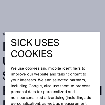
Startseite
SICK Sensor Blog
MARSIC280 und Digitale Services: Rücke
SICK USES
MARSIC280
COOKIES
UND DIGITALE
We use cookies and mobile identifiers to
SERVICES:
improve our website and tailor content to
your interests. We and selected partners,
RÜCKENWIND IN
including Google, also use them to process
personal data for personalized and
non‑personalized advertising (including ads
personalization), as well as measurement