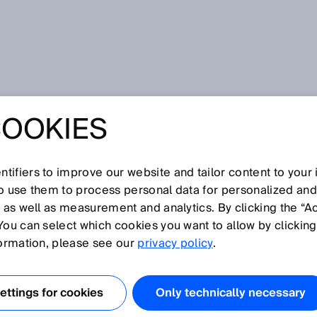
COOKIES
für mehr Transparenz auf den Weltmeeren
NSMESSGERÄT
tifiers to improve our website and tailor content to your
SORGT FÜR MEHR
so use them to process personal data for personalized an
, as well as measurement and analytics. By clicking the “A
You can select which cookies you want to allow by clicking
RENZ AUF DEN
formation, please see our
privacy policy
.
EREN
ttings for cookies
Only technically necessary