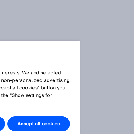
SICK Sensor-Blog
 interests. We and selected
d non‑personalized advertising
ccept all cookies” button you
 the “Show settings for
Alle Artikel
Accept all cookies