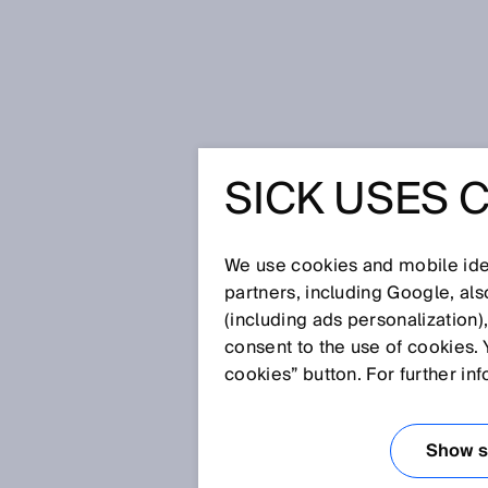
Startseite
SICK Sensor Blog
SICK USES 
Emissionsmessgerät MARSIC sorgt 
EMISSIO
We use cookies and mobile iden
MARSIC 
partners, including Google, al
(including ads personalization)
consent to the use of cookies. 
TRANSPA
cookies” button. For further in
WELTME
Show se