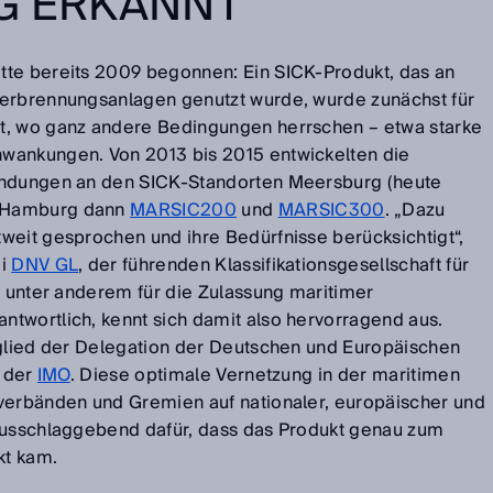
G ERKANNT
tte bereits 2009 begonnen: Ein SICK-Produkt, das an
verbrennungsanlagen genutzt wurde, wurde zunächst für
t, wo ganz andere Bedingungen herrschen – etwa starke
wankungen. Von 2013 bis 2015 entwickelten die
endungen an den SICK-Standorten Meersburg (heute
 Hamburg dann
MARSIC200
und
MARSIC300
. „Dazu
weit gesprochen und ihre Bedürfnisse berücksichtigt“,
ei
DNV GL
, der führenden Klassifikationsgesellschaft für
t unter anderem für die Zulassung maritimer
twortlich, kennt sich damit also hervorragend aus.
tglied der Delegation der Deutschen und Europäischen
i der
IMO
. Diese optimale Vernetzung in der maritimen
verbänden und Gremien auf nationaler, europäischer und
 ausschlaggebend dafür, dass das Produkt genau zum
kt kam.