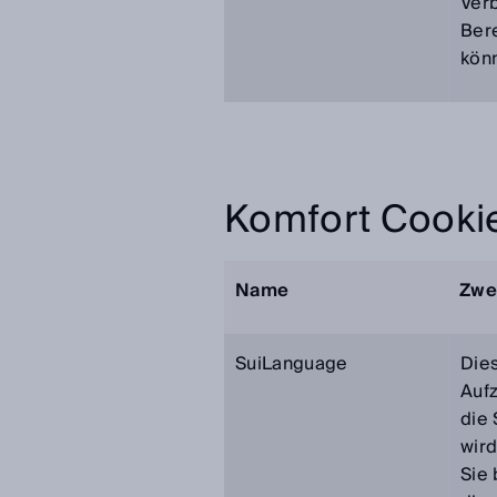
Ver
Ber
kön
Komfort Cooki
Name
Zwe
SuiLanguage
Dies
Auf
die 
wird
Sie