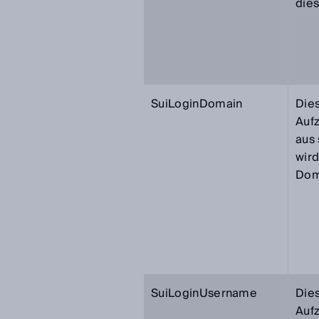
dies
SuiLoginDomain
Dies
Auf
aus
wir
Dom
SuiLoginUsername
Dies
Auf