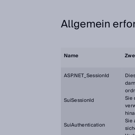
Allgemein erfo
Name
Zwe
ASP.NET_SessionId
Dies
dam
ord
Sie 
SuiSessionId
ver
hina
Sie
SuiAuthentication
sich