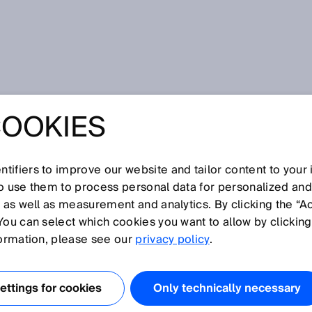
Nutzung der Learningmanagementplattform SIAonline
COOKIES
CHUTZERKLÄRUN
NG DER
tifiers to improve our website and tailor content to your
so use them to process personal data for personalized an
, as well as measurement and analytics. By clicking the “A
NGMANAGEMENTP
You can select which cookies you want to allow by clicking
formation, please see our
privacy policy
.
M SIAONLINE
ttings for cookies
Only technically necessary