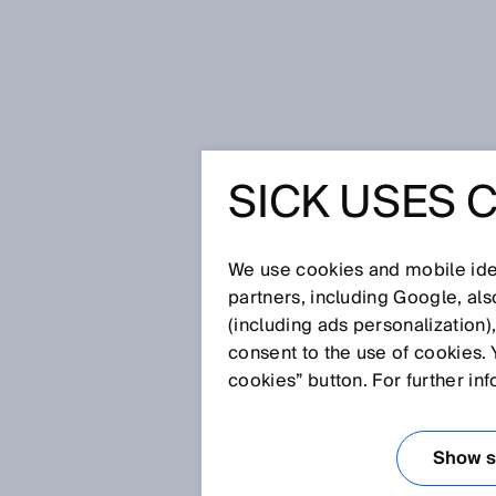
Startseite
Datenschutzerklärung 
SICK USES 
DATENS
G NUTZU
We use cookies and mobile iden
partners, including Google, al
(including ads personalization)
LEARNI
consent to the use of cookies. 
cookies” button. For further in
LATTFOR
Show se