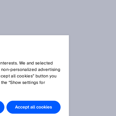
Datenschut
z­
 interests. We and selected
d non‑personalized advertising
erklärungen
ccept all cookies” button you
 the “Show settings for
Allgemeine
Datenschutzerklärung
Datenschutzerklärung SICK
AppPool
Accept all cookies
Datenschutzerklärung SICK