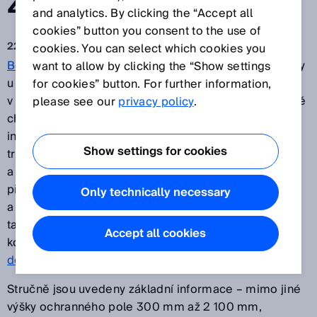
ZÁVĚS DETEC4
and analytics. By clicking the “Accept all
cookies” button you consent to the use of
22. 3. 2019
cookies. You can select which cookies you
Bezpečnostní světelné závěsy
pro ochranu před úrazy
want to allow by clicking the “Show settings
u strojů fungují na principu technologie využitelné
for cookies” button. For further information,
v současnosti u mnoha dodavatelů. Uživatelé nicméně
please see our
privacy policy
.
chtějí více než „jen bezpečnost“. Žádané jsou
inteligentní doplňkové funkce, které z hlediska
Show settings for cookies
transparentnosti procesů, flexibility, snadné obsluhy
a údržby nebo integrovaných automatizačních funkcí
přinášejí výhody zaručující rychlou amortizaci
Only technically necessary
a vysokou progresivnost. Promyšlená bezpečnost –
tato základní myšlenka se jako červená nit vine celým
Accept all cookies
konceptem
bezpečnostního světelného závěsu
deTec4
.
Stručně jsou uvedeny základní informace – mimo jiné
výšky ochranného pole 300 mm až 2 100 mm,