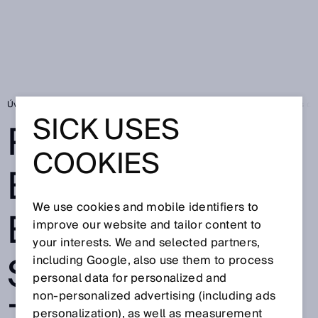
Úvodní stránka
Promyšlená bezpečnost: bezpečnostní světelný závěs d
SICK USES
PROMYŠLENÁ
COOKIES
BEZPEČNOST:
We use cookies and mobile identifiers to
BEZPEČNOSTNÍ
improve our website and tailor content to
your interests. We and selected partners,
SVĚTELNÝ
including Google, also use them to process
personal data for personalized and
non‑personalized advertising (including ads
personalization), as well as measurement