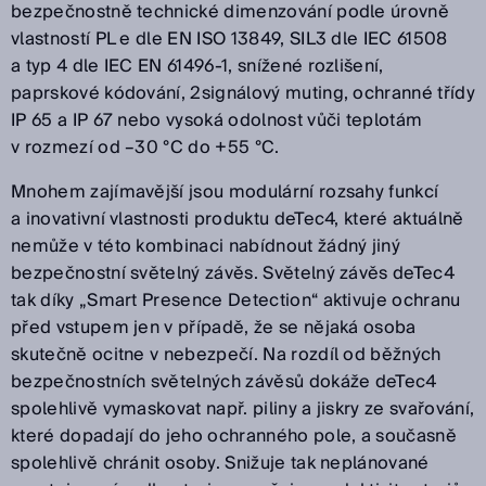
bezpečnostně technické dimenzování podle úrovně
vlastností PL e dle EN ISO 13849, SIL3 dle IEC 61508
a typ 4 dle IEC EN 61496-1, snížené rozlišení,
paprskové kódování, 2signálový muting, ochranné třídy
IP 65 a IP 67 nebo vysoká odolnost vůči teplotám
v rozmezí od –30 °C do +55 °C.
Mnohem zajímavější jsou modulární rozsahy funkcí
a inovativní vlastnosti produktu deTec4, které aktuálně
nemůže v této kombinaci nabídnout žádný jiný
bezpečnostní světelný závěs. Světelný závěs deTec4
tak díky „Smart Presence Detection“ aktivuje ochranu
před vstupem jen v případě, že se nějaká osoba
skutečně ocitne v nebezpečí. Na rozdíl od běžných
bezpečnostních světelných závěsů dokáže deTec4
spolehlivě vymaskovat např. piliny a jiskry ze svařování,
které dopadají do jeho ochranného pole, a současně
spolehlivě chránit osoby. Snižuje tak neplánované