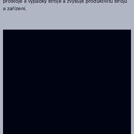
prostoje a výpadky stroje a zvyšuje produktivitu strojů
a zařízení.