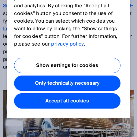
SicoCam från Siempelkamp Logistics & Service GmbH
and analytics. By clicking the “Accept all
spånskivorna kontinuerligt när de passerar. Mitt i sitter
cookies” button you consent to the use of
fyra programmerbara högkapacitetskamerorna
cookies. You can select which cookies you
InspectorP65x
want to allow by clicking the “Show settings
från SICK och
SICK AppSpace
. De
levererar mätvärden för beräkning av skivdimensioner
for cookies” button. For further information,
och sågreglering. Det ger ökad kvalitet på
please see our
privacy policy
.
producerade skivor, lägre kassation och ökad
produktivitet. Dessutom ökar säkerheten på
Show settings for cookies
arbetsplatsen.
Only technically necessary
Accept all cookies