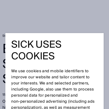
Startsida
Ett bra snitt - SicoCam med SICK AppSpace
SICK USES
ETT BRA SNITT -
COOKIES
SICOCAM MED
We use cookies and mobile identifiers to
SICK APPSPACE
improve our website and tailor content to
your interests. We and selected partners,
including Google, also use them to process
11 dec. 2017
personal data for personalized and
Omständlig, manuell mätning av grundplattor hör till
non‑personalized advertising (including ads
historien. Nu mäter inline-skivmätningssystemet
personalization), as well as measurement