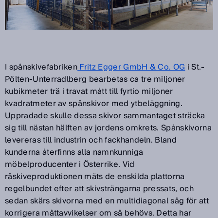
I spånskivefabriken
Fritz Egger GmbH & Co. OG
i St.-
Pölten-Unterradlberg bearbetas ca tre miljoner
kubikmeter trä i travat mått till fyrtio miljoner
kvadratmeter av spånskivor med ytbeläggning.
Uppradade skulle dessa skivor sammantaget sträcka
sig till nästan hälften av jordens omkrets. Spånskivorna
levereras till industrin och fackhandeln. Bland
kunderna återfinns alla namnkunniga
möbelproducenter i Österrike. Vid
råskiveproduktionen mäts de enskilda plattorna
regelbundet efter att skivsträngarna pressats, och
sedan skärs skivorna med en multidiagonal såg för att
korrigera måttavvikelser om så behövs. Detta har