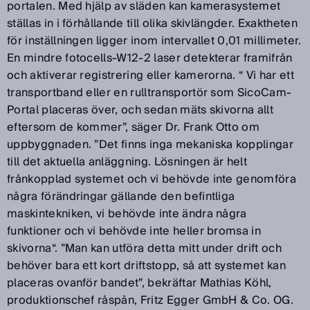
portalen. Med hjälp av släden kan kamerasystemet
ställas in i förhållande till olika skivlängder. Exaktheten
för inställningen ligger inom intervallet 0,01 millimeter.
En mindre fotocells-W12-2 laser detekterar framifrån
och aktiverar registrering eller kamerorna. “ Vi har ett
transportband eller en rulltransportör som SicoCam-
Portal placeras över, och sedan mäts skivorna allt
eftersom de kommer”, säger Dr. Frank Otto om
uppbyggnaden. ”Det finns inga mekaniska kopplingar
till det aktuella anläggning. Lösningen är helt
frånkopplad systemet och vi behövde inte genomföra
några förändringar gällande den befintliga
maskintekniken, vi behövde inte ändra några
funktioner och vi behövde inte heller bromsa in
skivorna“. ”Man kan utföra detta mitt under drift och
behöver bara ett kort driftstopp, så att systemet kan
placeras ovanför bandet”, bekräftar Mathias Köhl,
produktionschef råspån, Fritz Egger GmbH & Co. OG.