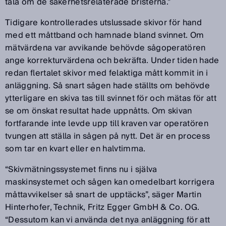
tala om de säkerhetsrelaterade bristerna.”
Tidigare kontrollerades utslussade skivor för hand
med ett måttband och hamnade bland svinnet. Om
mätvärdena var avvikande behövde sågoperatören
ange korrekturvärdena och bekräfta. Under tiden hade
redan flertalet skivor med felaktiga mått kommit in i
anläggning. Så snart sågen hade ställts om behövde
ytterligare en skiva tas till svinnet för och mätas för att
se om önskat resultat hade uppnåtts. Om skivan
fortfarande inte levde upp till kraven var operatören
tvungen att ställa in sågen på nytt. Det är en process
som tar en kvart eller en halvtimma.
“Skivmätningssystemet finns nu i själva
maskinsystemet och sågen kan omedelbart korrigera
måttavvikelser så snart de upptäcks”, säger Martin
Hinterhofer, Technik, Fritz Egger GmbH & Co. OG.
“Dessutom kan vi använda det nya anläggning för att