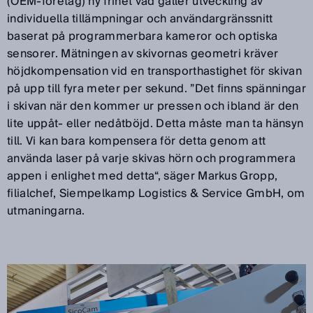
(OEM-företag) ny frihet vad gäller utveckling av
individuella tillämpningar och användargränssnitt
baserat på programmerbara kameror och optiska
sensorer. Mätningen av skivornas geometri kräver
höjdkompensation vid en transporthastighet för skivan
på upp till fyra meter per sekund. ”Det finns spänningar
i skivan när den kommer ur pressen och ibland är den
lite uppåt- eller nedåtböjd. Detta måste man ta hänsyn
till. Vi kan bara kompensera för detta genom att
använda laser på varje skivas hörn och programmera
appen i enlighet med detta“, säger Markus Gropp,
filialchef, Siempelkamp Logistics & Service GmbH, om
utmaningarna.