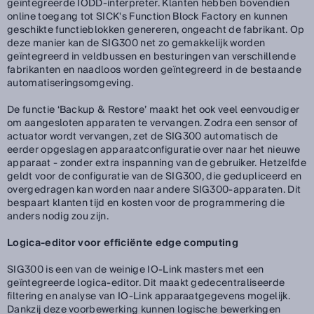
geïntegreerde IODD-interpreter. Klanten hebben bovendien
online toegang tot SICK's Function Block Factory en kunnen
geschikte functieblokken genereren, ongeacht de fabrikant. Op
deze manier kan de SIG300 net zo gemakkelijk worden
geïntegreerd in veldbussen en besturingen van verschillende
fabrikanten en naadloos worden geïntegreerd in de bestaande
automatiseringsomgeving.
De functie ‘Backup & Restore’ maakt het ook veel eenvoudiger
om aangesloten apparaten te vervangen. Zodra een sensor of
actuator wordt vervangen, zet de SIG300 automatisch de
eerder opgeslagen apparaatconfiguratie over naar het nieuwe
apparaat - zonder extra inspanning van de gebruiker. Hetzelfde
geldt voor de configuratie van de SIG300, die gedupliceerd en
overgedragen kan worden naar andere SIG300-apparaten. Dit
bespaart klanten tijd en kosten voor de programmering die
anders nodig zou zijn.
Logica-editor voor efficiënte edge computing
SIG300 is een van de weinige IO-Link masters met een
geïntegreerde logica-editor. Dit maakt gedecentraliseerde
filtering en analyse van IO-Link apparaatgegevens mogelijk.
Dankzij deze voorbewerking kunnen logische bewerkingen