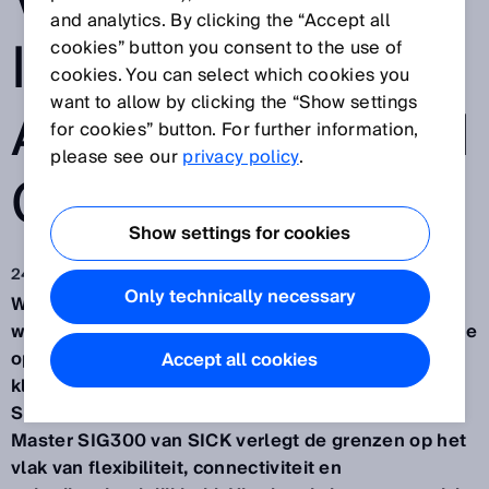
VOOR
and analytics. By clicking the “Accept all
INTELLIGENTE
cookies” button you consent to the use of
cookies. You can select which cookies you
want to allow by clicking the “Show settings
AUTOMATISERIN
for cookies” button. For further information,
please see our
privacy policy
.
G
Show settings for cookies
24 apr 2025
Only technically necessary
Waldkirch - De Industrie 4.0 fabriek: IO-Link als
wereldwijde standaard voor slimme sensorintegratie
opent een breed scala aan mogelijkheden voor
Accept all cookies
klanten in de automatisering. En dit is precies waar
SICK om de hoek komt kijken. De nieuwe IO-Link-
Master SIG300 van SICK verlegt de grenzen op het
vlak van flexibiliteit, connectiviteit en