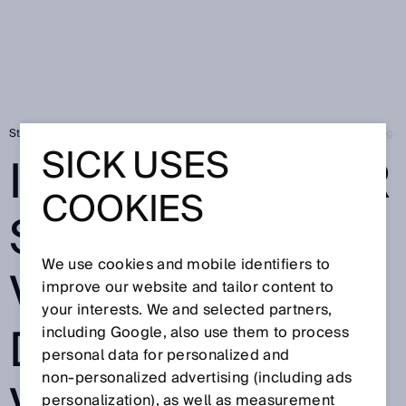
Startpagina
Press
Vakpers
IO-Link Master SIG300: De veelzijdige 
SICK USES
IO-LINK MASTER
COOKIES
SIG300: DE
We use cookies and mobile identifiers to
VEELZIJDIGE
improve our website and tailor content to
your interests. We and selected partners,
DEUROPENER
including Google, also use them to process
personal data for personalized and
non‑personalized advertising (including ads
personalization), as well as measurement