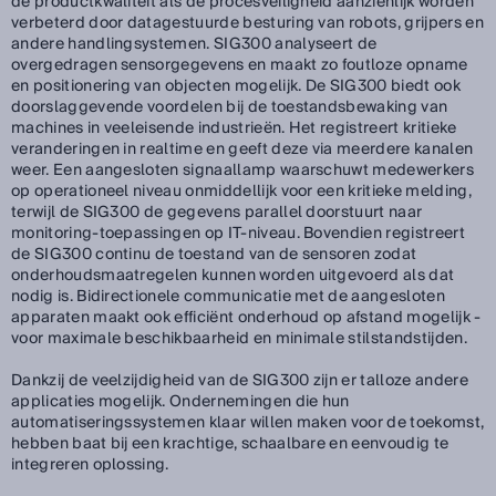
de productkwaliteit als de procesveiligheid aanzienlijk worden
verbeterd door datagestuurde besturing van robots, grijpers en
andere handlingsystemen. SIG300 analyseert de
overgedragen sensorgegevens en maakt zo foutloze opname
en positionering van objecten mogelijk. De SIG300 biedt ook
doorslaggevende voordelen bij de toestandsbewaking van
machines in veeleisende industrieën. Het registreert kritieke
veranderingen in realtime en geeft deze via meerdere kanalen
weer. Een aangesloten signaallamp waarschuwt medewerkers
op operationeel niveau onmiddellijk voor een kritieke melding,
terwijl de SIG300 de gegevens parallel doorstuurt naar
monitoring-toepassingen op IT-niveau. Bovendien registreert
de SIG300 continu de toestand van de sensoren zodat
onderhoudsmaatregelen kunnen worden uitgevoerd als dat
nodig is. Bidirectionele communicatie met de aangesloten
apparaten maakt ook efficiënt onderhoud op afstand mogelijk -
voor maximale beschikbaarheid en minimale stilstandstijden.
Dankzij de veelzijdigheid van de SIG300 zijn er talloze andere
applicaties mogelijk. Ondernemingen die hun
automatiseringssystemen klaar willen maken voor de toekomst,
hebben baat bij een krachtige, schaalbare en eenvoudig te
integreren oplossing.