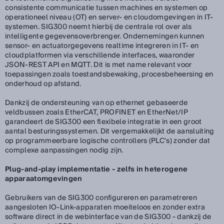
consistente communicatie tussen machines en systemen op
operationeel niveau (OT) en server- en cloudomgevingen in IT-
systemen. SIG300 neemt hierbij de centrale rol over als
intelligente gegevensoverbrenger. Ondernemingen kunnen
sensor- en actuatorgegevens realtime integreren in IT- en
cloudplatformen via verschillende interfaces, waaronder
JSON-REST API en MQTT. Dit is met name relevant voor
toepassingen zoals toestandsbewaking, procesbeheersing en
onderhoud op afstand.
Dankzij de ondersteuning van op ethernet gebaseerde
veldbussen zoals EtherCAT, PROFINET en EtherNet/IP
garandeert de SIG300 een flexibele integratie in een groot
aantal besturingssystemen. Dit vergemakkelijkt de aansluiting
op programmeerbare logische controllers (PLC's) zonder dat
complexe aanpassingen nodig zijn.
Plug-and-play implementatie - zelfs in heterogene
apparaatomgevingen
Gebruikers van de SIG300 configureren en parametreren
aangesloten IO-Link-apparaten moeiteloos en zonder extra
software direct in de webinterface van de SIG300 - dankzij de