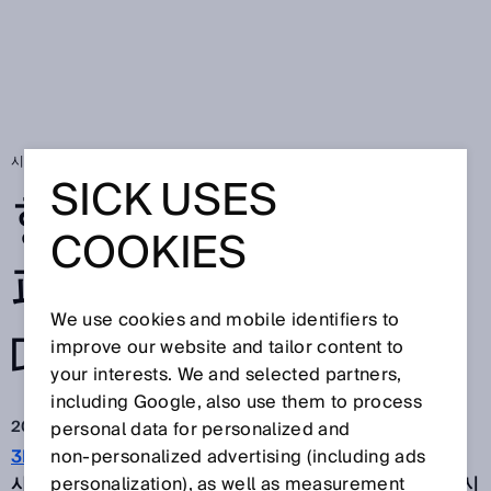
시작 페이지
SICK Sensor Blog
항공 화물이 보딩 패스 없이 이동할 때
SICK USES
항공 화물이 보딩
COOKIES
패스 없이 이동할
We use cookies and mobile identifiers to
때
improve our website and tailor content to
your interests. We and selected partners,
including Google, also use them to process
2022. 5. 31.
personal data for personalized and
3D 비전 센서 Visionary-S
non‑personalized advertising (including ads
와 중국의 이미지 처리 전문 회
사 Wu Xi Fu Jiang 덕분에 로봇이 수상한 항공 화물을 표시
personalization), as well as measurement