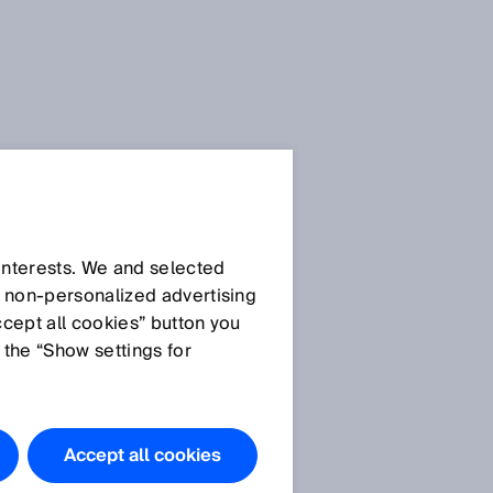
SICK 센서 블로그
 interests. We and selected
d non‑personalized advertising
ccept all cookies” button you
 the “Show settings for
모든 기사
Accept all cookies