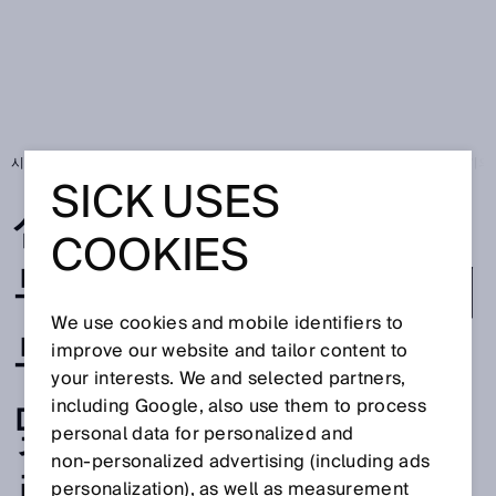
시작 페이지
SICK Sensor Blog
선상에서의 거리 두기 - 사회적 거리 두기의
SICK USES
선상에서의 거리
COOKIES
두기 - 사회적 거리
We use cookies and mobile identifiers to
두기의 시대에 발
improve our website and tailor content to
your interests. We and selected partners,
맞춘 선상 센서 솔
including Google, also use them to process
personal data for personalized and
non‑personalized advertising (including ads
personalization), as well as measurement