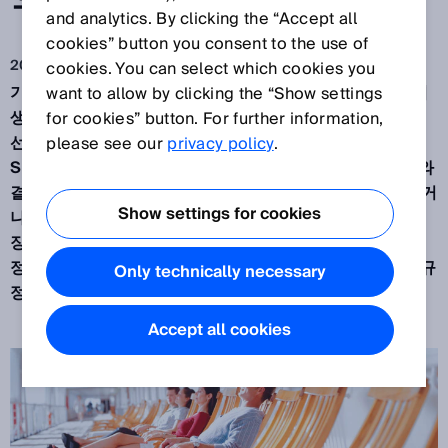
루션
and analytics. By clicking the “Accept all
cookies” button you consent to the use of
2020. 11. 9.
cookies. You can select which cookies you
기국, 항만 당국, 선급협회는 해양 산업 분야에서 새로운 위
want to allow by clicking the “Show settings
생 컨셉과 감염 예방 관련 인증을 요구하고 있습니다. 유람
for cookies” button. For further information,
선에서도 보건 요건을 충족할 수 있도록, SICK는 새로운
please see our
privacy policy
.
SICK SensorApp
PeopleCounter
및
DistanceGuard
와
결합된 지능형 LiDAR 센서로 선주를 지원합니다. 트여 있거
Show settings for cookies
나 밀폐된 일정 공간에서 인원을 계수할 때 그리고 최소 권
장 거리를 확보할 때 SICK가 제공하는 센서 솔루션은 개인
정보를 처리하지 않습니다. 이로써 선주는 데이터법 관련 규
Only technically necessary
정도 지킬 수 있습니다.
Accept all cookies