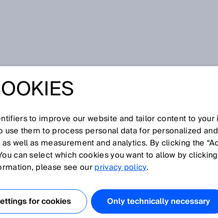
COOKIES
NSOR BLOG
tifiers to improve our website and tailor content to your
so use them to process personal data for personalized an
, as well as measurement and analytics. By clicking the “A
You can select which cookies you want to allow by clicking
formation, please see our
privacy policy
.
ttings for cookies
Only technically necessary