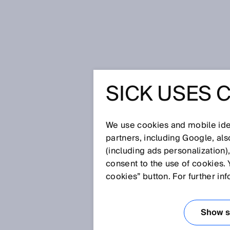
시작 페이지
SICK Sensor Blog
SICK USES 
SICK SE
We use cookies and mobile iden
partners, including Google, al
(including ads personalization)
consent to the use of cookies. 
cookies” button. For further in
Show se