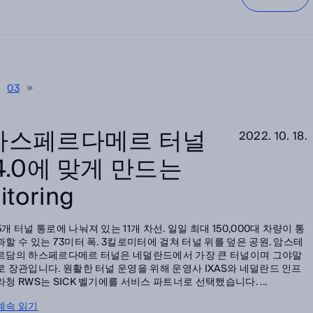
2
03
하스페르다메르 터널
2022. 10. 18.
.0에 맞게 만드는
itoring
5개 터널 통로에 나눠져 있는 11개 차선. 일일 최대 150,000대 차량이 통
과할 수 있는 73미터 폭. 3킬로미터에 걸쳐 터널 위를 덮은 공원. 암스테
르담의 하스페르다메르 터널은 네덜란드에서 가장 큰 터널이며 그야말
로 장관입니다. 원활한 터널 운영을 위해 운영사 IXAS와 네덜란드 인프
라청 RWS는 SICK 벨기에를 서비스 파트너로 선택했습니다. ...
계속 읽기