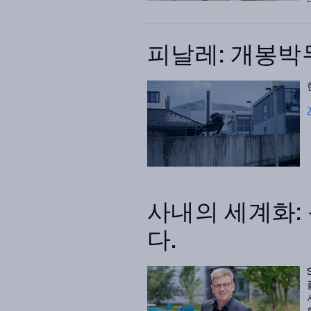
피날레: 개봉박
사내의 세계화:
다.