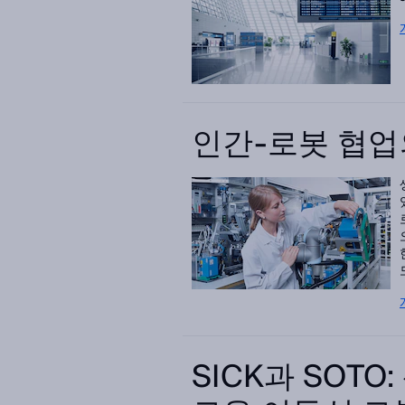
인간-로봇 협업
도
SICK과 SOTO