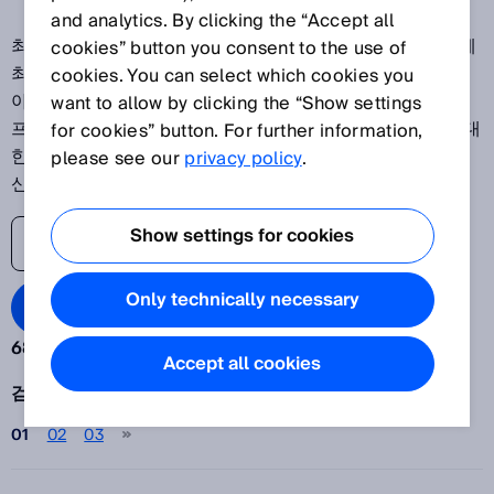
and analytics. By clicking the “Accept all
최신 혁신을 살펴보고 센서 기반 애플리케이션을 위한 세계
cookies” button you consent to the use of
최고의 솔루션 제공업체 중 하나인 SICK의 성공 사례를 알
cookies. You can select which cookies you
아보십시오. SICK 센서 블로그는 독자들이 생산 공장에서
want to allow by clicking the “Show settings
프로세스 및 물류 시스템에 이르는 자동화의 최신 발전에 대
for cookies” button. For further information,
한 최신 정보를 얻을 수 있도록 도와줍니다. 이제 디지털 혁
please see our
privacy policy
.
신의 세계에서 베일을 걷어낼 때입니다.
Show settings for cookies
Only technically necessary
Search Blog
68 검색 결과:
Accept all cookies
검색 제한
검색결과 1 - 24
/
68
연도
01
02
03
선택하십시오.