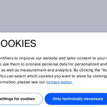
O-Link pour vos mesures process en instrumentation industrielle?
COOKIES
 UTILISER IO-
UR VOS MESURES
tifiers to improve our website and tailor content to your
so use them to process personal data for personalized an
, as well as measurement and analytics. By clicking the “A
 EN
You can select which cookies you want to allow by clicking
formation, please see our
privacy policy
.
ENTATION
ttings for cookies
Only technically necessary