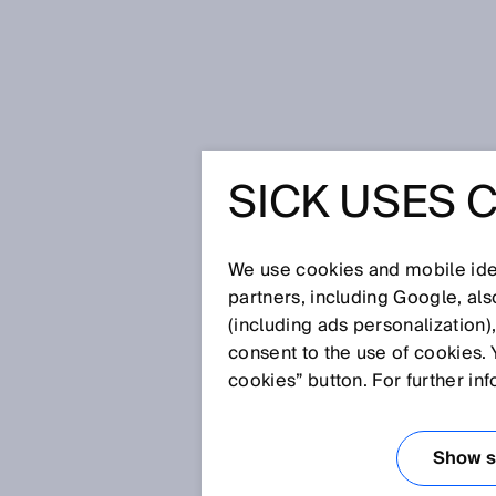
Page d'accueil
Pourquoi utiliser I
SICK USES 
POURQUOI
LINK PO
We use cookies and mobile iden
partners, including Google, al
(including ads personalization)
PROCESS
consent to the use of cookies. 
cookies” button. For further in
INSTRUM
Show se