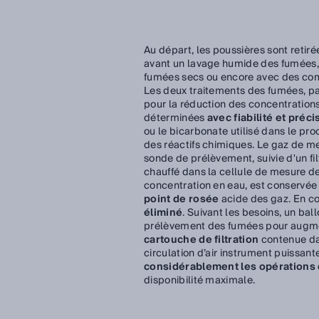
Au départ, les poussières sont retir
avant un lavage humide des fumées, 
fumées secs ou encore avec des com
Les deux traitements des fumées, pa
pour la réduction des concentration
déterminées
avec fiabilité et préci
ou le bicarbonate utilisé dans le pr
des réactifs chimiques. Le gaz de m
sonde de prélèvement, suivie d'un filt
chauffé dans la cellule de mesure de
concentration en eau, est conserv
point de rosée
acide des gaz. En 
éliminé
. Suivant les besoins, un bal
prélèvement des fumées pour augme
cartouche de filtration
contenue dan
circulation d’air instrument puissant
considérablement les opérations
disponibilité maximale.