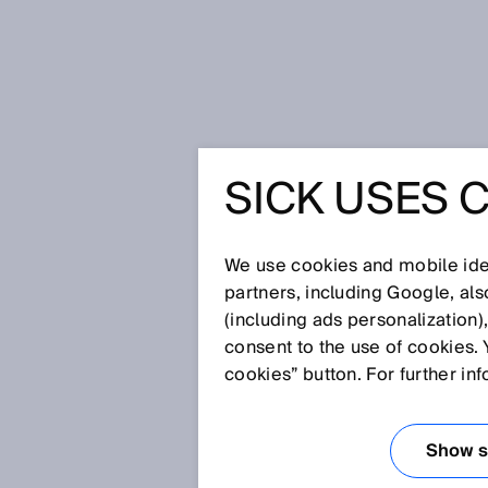
Page d'accueil
La surveillance d
SICK USES 
LA SURV
GAZ BRU
We use cookies and mobile iden
partners, including Google, al
(including ads personalization)
MCS300P
consent to the use of cookies. 
cookies” button. For further in
3 févr. 2017
Show se
La mesure dans les procédés m