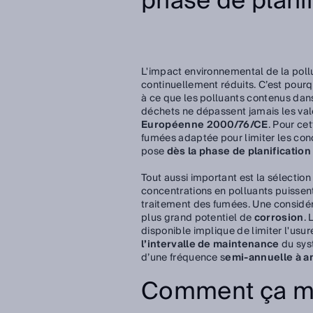
phase de planif
L'impact environnemental de la pollu
continuellement réduits. C’est pourq
à ce que les polluants contenus dan
déchets ne dépassent jamais les vale
Européenne 2000/76/CE
. Pour ce
fumées adaptée pour limiter les con
pose
dès la phase de planification
Tout aussi important est la sélectio
concentrations en polluants puissen
traitement des fumées. Une considér
plus grand potentiel de
corrosion
.
disponible implique de limiter l'usu
l’intervalle de maintenance
du sys
d’une fréquence s
emi-annuelle à a
Comment ça m