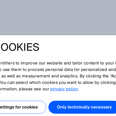
es gaz bruts grâce au MCS300P HW de SICK
COOKIES
EILLANCE DES
TS GRÂCE AU
tifiers to improve our website and tailor content to your
so use them to process personal data for personalized an
, as well as measurement and analytics. By clicking the “A
 HW DE SICK
You can select which cookies you want to allow by clicking
formation, please see our
privacy policy
.
ttings for cookies
Only technically necessary
odernes d’épuration des fumées, c’est-à-dire en amont,