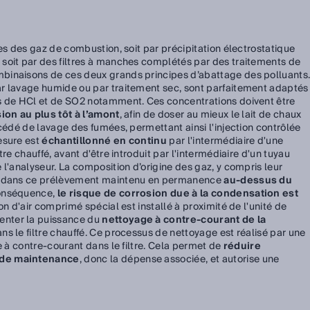
ées des gaz de combustion, soit par précipitation électrostatique
soit par des filtres à manches complétés par des traitements de
binaisons de ces deux grands principes d’abattage des polluants
r lavage humide ou par traitement sec, sont parfaitement adaptés
s de HCl et de SO2 notamment. Ces concentrations doivent être
sion au plus tôt à l’amont
, afin de doser au mieux le lait de chaux
océdé de lavage des fumées, permettant ainsi l'injection contrôlée
esure est
échantillonné en continu
par l'intermédiaire d'une
re chauffé, avant d'être introduit par l'intermédiaire d'un tuyau
 l'analyseur. La composition d’origine des gaz, y compris leur
ée dans ce prélèvement maintenu en permanence
au-dessus du
conséquence,
le risque de corrosion due à la condensation est
lon d'air comprimé spécial est installé à proximité de l'unité de
nter la puissance du
nettoyage à contre-courant de la
s le filtre chauffé. Ce processus de nettoyage est réalisé par une
e à contre-courant dans le filtre. Cela permet de
réduire
 de maintenance
, donc la dépense associée, et autorise une