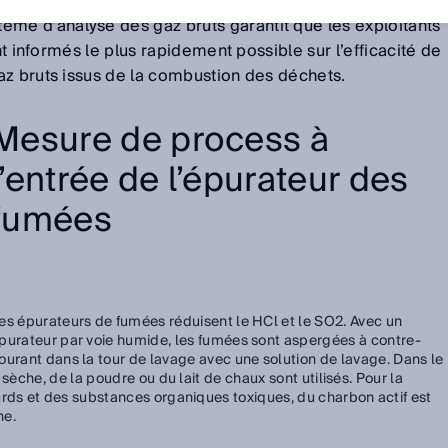
ne technologie « state-of-the-art », comme apportée par l
ème d’analyse des gaz bruts garantit que les exploitants
ont informés le plus rapidement possible sur l’efficacité de
az bruts issus de la combustion des déchets.
Mesure de process à
l’entrée de l’épurateur des
fumées
es épurateurs de fumées réduisent le HCl et le SO2. Avec un
purateur par voie humide, les fumées sont aspergées à contre-
ourant dans la tour de lavage avec une solution de lavage. Dans le
 sèche, de la poudre ou du lait de chaux sont utilisés. Pour la
urds et des substances organiques toxiques, du charbon actif est
he.