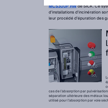
dans les « gaz bruts », exige u
MCS300P HW
de SICK. Ce syst
d'installations d'incinération s
leur procédé d’épuration des g
L
é
c
cas de l’absorption par pulvérisation
séparation ultérieure des métaux lo
utilisé pour l’absorption par voie sèc