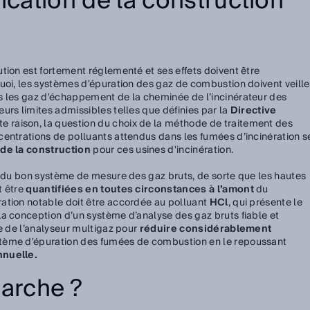
ication de la construction
tion est fortement réglementé et ses effets doivent être
uoi, les systèmes d'épuration des gaz de combustion doivent veille
s les gaz d'échappement de la cheminée de l’incinérateur des
urs limites admissibles telles que définies par la
Directive
tte raison, la question du choix de la méthode de traitement des
centrations de polluants attendus dans les fumées d’incinération s
 de la construction
pour ces usines d'incinération.
n du bon système de mesure des gaz bruts, de sorte que les hautes
t être
quantifiées en toutes circonstances à l’amont
du
ation notable doit être accordée au polluant
HCl
, qui présente le
 La conception d’un système d’analyse des gaz bruts fiable et
re de l’analyseur multigaz pour
réduire considérablement
tème d'épuration des fumées de combustion en le repoussant
nnuelle.
arche ?