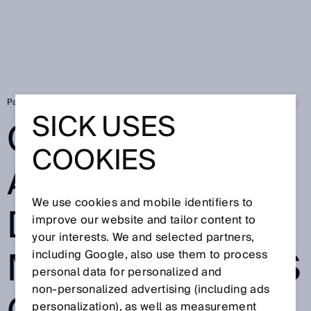
Page d'accueil
Contrôle automatisé des marchandises grâce au concept 
SICK USES
CONTRÔLE
COOKIES
AUTOMATISÉ
We use cookies and mobile identifiers to
DES
improve our website and tailor content to
your interests. We and selected partners,
MARCHANDISES
including Google, also use them to process
personal data for personalized and
non‑personalized advertising (including ads
personalization), as well as measurement