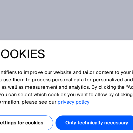
COOKIES
tifiers to improve our website and tailor content to your
CK
so use them to process personal data for personalized an
enaire SICK.
, as well as measurement and analytics. By clicking the “A
les distributeurs de votre région, veuillez saisir le
You can select which cookies you want to allow by clicking
s cliquer sur "Rechercher".
formation, please see our
privacy policy
.
 :
veuillez saisir les 2 premières lettres du pays.
ttings for cookies
Only technically necessary
tre Réseau de Distribution