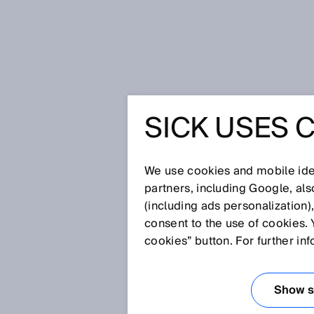
Page d'accueil
SICK USES 
Distributeurs
We use cookies and mobile iden
Recherche de distributeur SI
partners, including Google, al
Trouvez un distributeur part
(including ads personalization)
FRANCE :
Pour trouver le ou 
consent to the use of cookies. 
numéro du département, pui
cookies” button. For further in
MAROC, ALGÉRIE, TUNISIE
Show se
Pour en savoir plus sur no