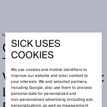
Page d'accueil
SICK Sensor Blog
Capteur 3D temps de vol Visionary-T 
SICK USES
CAPTEUR 3D
COOKIES
TEMPS DE VOL
We use cookies and mobile identifiers to
VISIONARY-T DT :
improve our website and tailor content to
your interests. We and selected partners,
LA 3D HAUTE
including Google, also use them to process
personal data for personalized and
non‑personalized advertising (including ads
personalization), as well as measurement