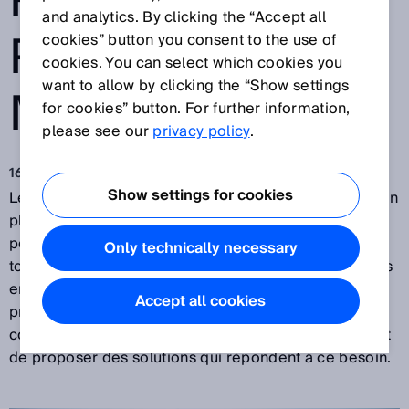
RÉSOLUTION À
and analytics. By clicking the “Accept all
PORTÉE DE
cookies” button you consent to the use of
cookies. You can select which cookies you
want to allow by clicking the “Show settings
MAIN
for cookies” button. For further information,
please see our
privacy policy
.
16 mai 2018
Show settings for cookies
Les appareils et machines autonomes étant de plus en
plus répandus, les industriels doivent s’assurer de
pouvoir éviter les dégradations par collisions en
Only technically necessary
toutes circonstances. C’est la raison pour laquelle, les
engins autonomes nécessitent « des yeux » afin de
Accept all cookies
prévenir des dommages. Les constructeurs de
composants d’automatismes comme SICK se doivent
de proposer des solutions qui répondent à ce besoin.