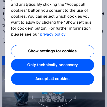
10 nov. 2021
and analytics. By clicking the “Accept all
Erwin SICK aurait 112 ans aujourd'hui et, avec tous
cookies” button you consent to the use of
ses efforts visant à œuvrer pour rendre notre monde
cookies. You can select which cookies you
meilleur grâce au progrès technique, il serait
want to allow by clicking the “Show settings
toujours en phase avec son époque. Cette année,
for cookies” button. For further information,
nous fêtons nos 75 ans. Notre volonté de construire
please see our
privacy policy
.
l’avenir est toujours animée par notre histoire
impressionnante.
Show settings for cookies
Vidéo: 75ème anniversaire Pioneering Superpowers
Only technically necessary
Accept all cookies