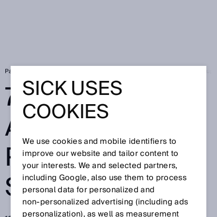
Page d'accueil
SICK Sensor Blog
75ème anniversaire Pioneering Sup
SICK USES
75ÈME
COOKIES
ANNIVERSAIRE
We use cookies and mobile identifiers to
PIONEERING
improve our website and tailor content to
your interests. We and selected partners,
SUPERPOWERS
including Google, also use them to process
personal data for personalized and
non‑personalized advertising (including ads
personalization), as well as measurement