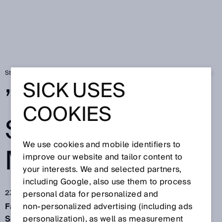
Startsida
SICK Sensor Blog
”Digital first” skapar inget mervärde i sig
SICK USES
”DIGITAL FIRST”
COOKIES
SKAPAR INGET
We use cookies and mobile identifiers to
MERVÄRDE I SIG
improve our website and tailor content to
your interests. We and selected partners,
including Google, also use them to process
23 juli 2021
personal data for personalized and
Fabian Schmidt, Head of Digital Manufacturing på
non‑personalized advertising (including ads
SICK, förklarar hur han anser att ”Growth Mindset”,
personalization), as well as measurement