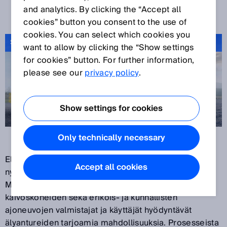
TULEE MOBIILIA
and analytics. By clicking the “Accept all
cookies” button you consent to the use of
cookies. You can select which cookies you
Sensor solutions for Mobile Automation
want to allow by clicking the “Show settings
for cookies” button. For further information,
please see our
privacy policy
.
Show settings for cookies
Only technically necessary
Elektroniikan ja anturitekniikan nopea kehitys määrää
Accept all cookies
nykyään mobiilien työkoneiden innovatiivisuusasteen.
Maa- ja metsätalouskoneiden, maanrakennus- ja
kaivoskoneiden sekä erikois- ja kunnallisten
ajoneuvojen valmistajat ja käyttäjät hyödyntävät
älyantureiden tarjoamia mahdollisuuksia. Prosesseista