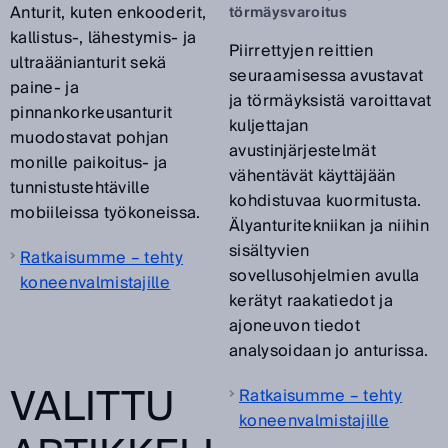
Anturit, kuten enkooderit,
törmäysvaroitus
kallistus-, lähestymis- ja
Piirrettyjen reittien
ultraäänianturit sekä
seuraamisessa avustavat
paine- ja
ja törmäyksistä varoittavat
pinnankorkeusanturit
kuljettajan
muodostavat pohjan
avustinjärjestelmät
monille paikoitus- ja
vähentävät käyttäjään
tunnistustehtäville
kohdistuvaa kuormitusta.
mobiileissa työkoneissa.
Älyanturitekniikan ja niihin
sisältyvien
Ratkaisumme – tehty
sovellusohjelmien avulla
koneenvalmistajille
kerätyt raakatiedot ja
ajoneuvon tiedot
analysoidaan jo anturissa.
VALITTU
Ratkaisumme – tehty
koneenvalmistajille