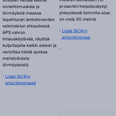
mustien kohteiden (10
voidaan välttää kalliita
prosentin heijastuskyky)
onnettomuuksia ja
yhteydessä toiminta-alue
törmäyksiä maassa
on vielä 50 metriä.
tapahtuvan lentokoneiden
valmistelun yhteydessä.
Lisää SICKin
APS valvoo
anturiblogissa
hinauskäytävää, näyttää
kuljettajalle kaikki esteet ja
varoittaa häntä ajoissa
mahdollisista
törmäyksistä.
Lisää SICKin
anturiblogissaä