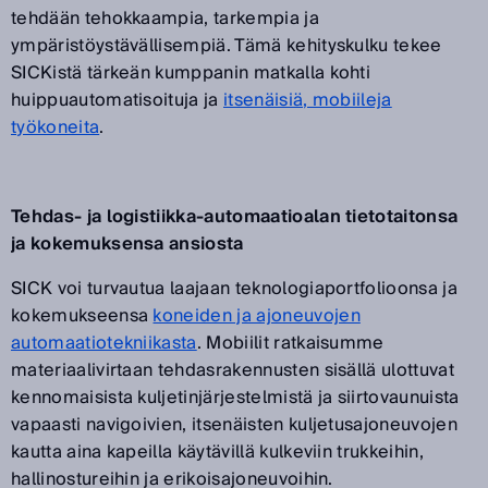
tehdään tehokkaampia, tarkempia ja
ympäristöystävällisempiä. Tämä kehityskulku tekee
SICKistä tärkeän kumppanin matkalla kohti
huippuautomatisoituja ja
itsenäisiä, mobiileja
työkoneita
.
Tehdas- ja logistiikka-automaatioalan tietotaitonsa
ja kokemuksensa ansiosta
SICK voi turvautua laajaan teknologiaportfolioonsa ja
kokemukseensa
koneiden ja ajoneuvojen
automaatiotekniikasta
. Mobiilit ratkaisumme
materiaalivirtaan tehdasrakennusten sisällä ulottuvat
kennomaisista kuljetinjärjestelmistä ja siirtovaunuista
vapaasti navigoivien, itsenäisten kuljetusajoneuvojen
kautta aina kapeilla käytävillä kulkeviin trukkeihin,
hallinostureihin ja erikoisajoneuvoihin.