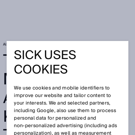
Alkuun
Mobile Applications
SICK USES
TEHOKASTA
COOKIES
MATKANTEKOA:
We use cookies and mobile identifiers to
AUTOMAATIOTE
improve our website and tailor content to
your interests. We and selected partners,
KNIIKASTA
including Google, also use them to process
personal data for personalized and
non‑personalized advertising (including ads
personalization), as well as measurement