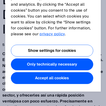
DIGITALIZACIÓN
and analytics. By clicking the “Accept all
DE LA
cookies” button you consent to the use of
cookies. You can select which cookies you
want to allow by clicking the “Show settings
INDUSTRIA
for cookies” button. For further information,
please see our
privacy policy
.
5 jun 2020
Show settings for cookies
Cuarta revolución industrial. Transformación digital.
Estas son palabras mayores para muchas empresas.
Only technically necessary
No es de extrañar que algunas de ellas muestren
aún recelos. Con la nueva oferta de formación sobre
el tema “Industria 4.0”, SICK desea apoyar a sus
Accept all cookies
clientes para permitirles que generen la
competencia y los conocimientos técnicos en este
sector, y ofrecerles así una rápida posición
ventajosa con poco esfuerzo. Precisamente en