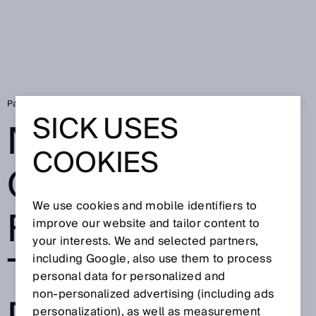
Página de inicio
SICK Sensor Blog
Nuevas ofertas de formación en torno
SICK USES
NUEVAS
COOKIES
OFERTAS DE
We use cookies and mobile identifiers to
FORMACIÓN EN
improve our website and tailor content to
your interests. We and selected partners,
TORNO A LA
including Google, also use them to process
personal data for personalized and
non‑personalized advertising (including ads
personalization), as well as measurement