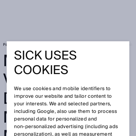
Página de inicio
Medición verificable del gas natural: modernización del
SICK USES
MEDICIÓN
COOKIES
VERIFICABLE
We use cookies and mobile identifiers to
DEL GAS
improve our website and tailor content to
your interests. We and selected partners,
NATURAL:
including Google, also use them to process
personal data for personalized and
non‑personalized advertising (including ads
personalization), as well as measurement