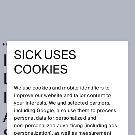
Página de inicio
Innovación en la logística interna: AutoBox con senso
SICK USES
INNOVACIÓN EN
COOKIES
LA LOGÍSTICA
We use cookies and mobile identifiers to
INTERNA:
improve our website and tailor content to
your interests. We and selected partners,
AUTOBOX CON
including Google, also use them to process
personal data for personalized and
non‑personalized advertising (including ads
personalization), as well as measurement