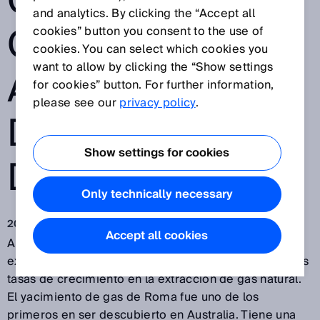
GRANDES
and analytics. By clicking the “Accept all
CAMPOS
cookies” button you consent to the use of
cookies. You can select which cookies you
want to allow by clicking the “Show settings
AUSTRALIANOS
for cookies” button. For further information,
please see our
privacy policy
.
DE GAS DE VETA
Show settings for cookies
DE CARBÓN
Only technically necessary
20 ene 2019
Accept all cookies
Australia es actualmente el segundo mayor
exportador de GNL del mundo y cuenta con unas altas
tasas de crecimiento en la extracción de gas natural.
El yacimiento de gas de Roma fue uno de los
primeros en ser descubierto en Australia. Tiene una