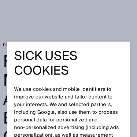
Página de inicio
FLOWSKID600: mediciones de alta precisión en los gra
SICK USES
FLOWSKID600:
COOKIES
MEDICIONES DE
We use cookies and mobile identifiers to
ALTA PRECISIÓN
improve our website and tailor content to
your interests. We and selected partners,
EN LOS
including Google, also use them to process
personal data for personalized and
non‑personalized advertising (including ads
personalization), as well as measurement