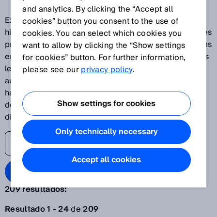
and analytics. By clicking the “Accept all
Explore nuestras últimas innovaciones y descubra las
cookies” button you consent to the use of
historias de éxito de SICK como uno de los principales
cookies. You can select which cookies you
proveedores de soluciones para aplicaciones basadas
want to allow by clicking the “Show settings
en sensores. El blog de sensores de SICK ayuda a sus
for cookies” button. For further information,
lectores a estar al día de los últimos avances en
please see our
privacy policy
.
automatización, desde las plantas de producción
hasta los procesos y los sistemas logísticos. Es hora
Show settings for cookies
de levantar el velo del mundo de la transformación
digital.
Only technically necessary
Accept all cookies
Search Blog
209 resultados:
Acotar búsqueda
Resultado 1 - 24
de
209
Año