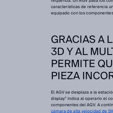
requerida. Un AGV pasa los com
características de referencia 
equipado con los componentes c
GRACIAS A 
3D Y AL MU
PERMITE QU
PIEZA INCO
El AGV se desplaza a la estació
display” indica al operario el
componentes del AGV. A continua
cámara de alta velocidad de S