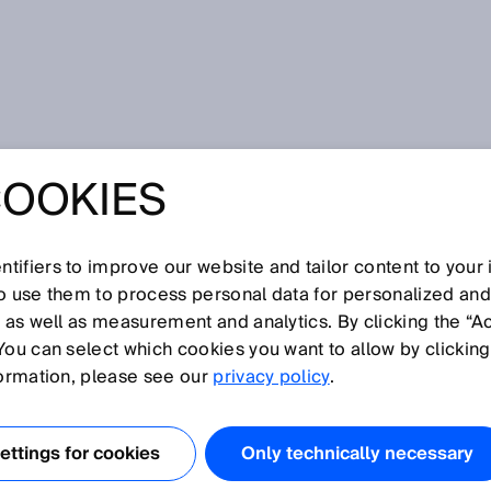
COOKIES
stalación? La cámara de alta velocidad de SICK verifica los
n Center de KUKA
TAS Y COCHES EN
tifiers to improve our website and tailor content to your
so use them to process personal data for personalized an
 INSTALACIÓN?
, as well as measurement and analytics. By clicking the “A
You can select which cookies you want to allow by clicking
A DE ALTA
formation, please see our
privacy policy
.
D DE SICK
ttings for cookies
Only technically necessary