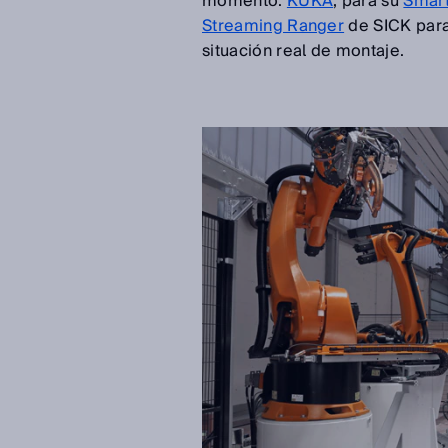
momento.
KUKA
, para su
Smart
Streaming Ranger
de SICK para
situación real de montaje.