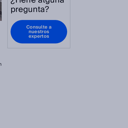
¿Tiene alguna
pregunta?
Consulte a
nuestros
expertos
n
n
V