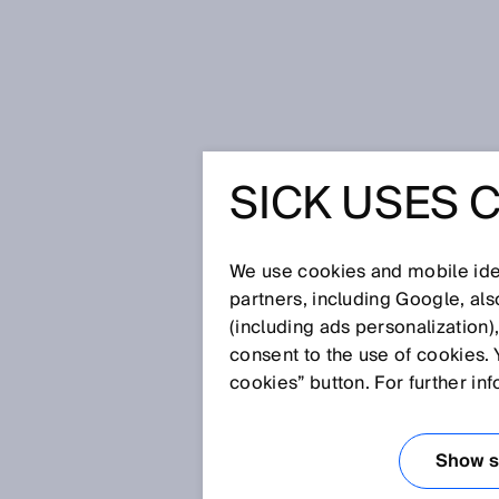
Página de inicio
SICK USES 
¿Bicicletas y coches en la misma in
componentes en el SmartProductio
¿BICICLE
We use cookies and mobile iden
partners, including Google, al
LA MISMA
(including ads personalization)
consent to the use of cookies. 
LA CÁMAR
cookies” button. For further in
VELOCIDA
Show se