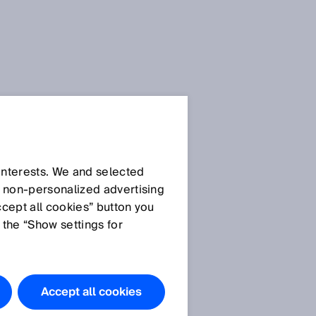
Blog de sensores SICK
 interests. We and selected
d non‑personalized advertising
ccept all cookies” button you
 the “Show settings for
Todos los artículos
Accept all cookies