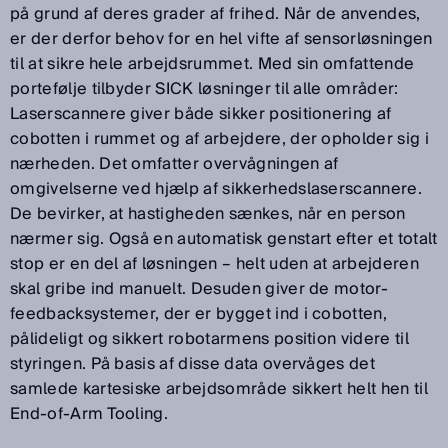
på grund af deres grader af frihed. Når de anvendes,
er der derfor behov for en hel vifte af sensorløsningen
til at sikre hele arbejdsrummet. Med sin omfattende
portefølje tilbyder SICK løsninger til alle områder:
Laserscannere giver både sikker positionering af
cobotten i rummet og af arbejdere, der opholder sig i
nærheden. Det omfatter overvågningen af
omgivelserne ved hjælp af sikkerhedslaserscannere.
De bevirker, at hastigheden sænkes, når en person
nærmer sig. Også en automatisk genstart efter et totalt
stop er en del af løsningen – helt uden at arbejderen
skal gribe ind manuelt. Desuden giver de motor-
feedbacksystemer, der er bygget ind i cobotten,
pålideligt og sikkert robotarmens position videre til
styringen. På basis af disse data overvåges det
samlede kartesiske arbejdsområde sikkert helt hen til
End-of-Arm Tooling.