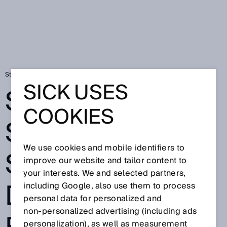
Startside
Sensorer styrer de samarbejdende robotters fremtid
SICK USES
SENSORER
COOKIES
STYRER DE
We use cookies and mobile identifiers to
SAMARBEJDEN
improve our website and tailor content to
your interests. We and selected partners,
DE ROBOTTERS
including Google, also use them to process
personal data for personalized and
non‑personalized advertising (including ads
personalization), as well as measurement