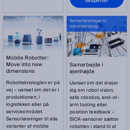
eksperter
Sensorløsninger til
robotteknologi
Mobile Robotter:
Move into new
Samarbejde i
dimensions
øjenhøjde
Robotteknologien er på
Uanset om det drejer
vej – uanset om det er i
sig om robot vision,
produktionen, i
safe robotics, end-of-
logistikken eller på
arm tooling eller
serviceområdet.
position feedback –
Sensorløsninger til alle
SICK-sensorer sætter
varianter af mobile
robotten i stand til at