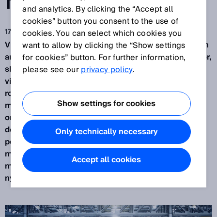
FREMTID
and analytics. By clicking the “Accept all
cookies” button you consent to the use of
17. sep. 2019
cookies. You can select which cookies you
Videreudviklingen af små effektive robotter, der kan
want to allow by clicking the “Show settings
anbringes fleksibelt og samarbejde med mennesker,
for cookies” button. For further information,
sker i en voldsom fart. Her er sensorer fra SICK en
please see our
privacy policy
.
vigtig faktor. Intelligente sensorer spiller en vigtig
rolle ved både justeringen og positioneringen af
Show settings for cookies
mobile cobotter og den sikre overvågning af deres
omgivelser. Letvægtscobotter, der kører hen til
deres arbejdsposition på førerløse trucks og
Only technically necessary
positionerer sig selv, er den nyeste trend. På den
måde bliver fleksibelt arbejde uden indhegninger
Accept all cookies
mere og mere standard i robotteknologien og det
nye grundlag for velfungerende automatisering.