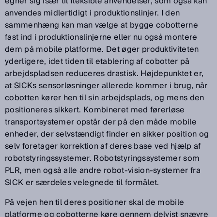
egner sig især til fleksible anvendelser, som også kan
anvendes midlertidigt i produktionslinjer. I den
sammenhæng kan man vælge at bygge cobotterne
fast ind i produktionslinjerne eller nu også montere
dem på mobile platforme. Det øger produktiviteten
yderligere, idet tiden til etablering af cobotter på
arbejdspladsen reduceres drastisk. Højdepunktet er,
at SICKs sensorløsninger allerede kommer i brug, når
cobotten kører hen til sin arbejdsplads, og mens den
positioneres sikkert. Kombineret med førerløse
transportsystemer opstår der på den måde mobile
enheder, der selvstændigt finder en sikker position og
selv foretager korrektion af deres base ved hjælp af
robotstyringssystemer. Robotstyringssystemer som
PLR, men også alle andre robot-vision-systemer fra
SICK er særdeles velegnede til formålet.
På vejen hen til deres positioner skal de mobile
platforme og cobotterne køre gennem delvist snævre