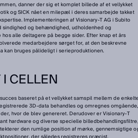
sammen, danner der sig et komplet billede af et vellykket
otik og SICK nået en milepæl i deres samarbejde takket
pertise. Implementeringen af Visionary-T AG i Subito
d sindighed og behændighed, udholdenhed og
hos alle deltagere på begge sider. Efter knap et års
volverede medarbejdere sørget for, at den beskrevne
 kan bruges pålideligt i serieproduktionen.
 I CELLEN
s succes baseret på et vellykket samspil mellem de enkelt
registrerede 3D-data behandles og omregnes omgående
 der, hvor de blev genereret. Derudover er Visionary-T
nt hardware og diverse specielle billedbehandlingsfiltre
etekterer den rumlige position af mørke, gennemsigtige o
ktpositioner, der således registreres præcist,