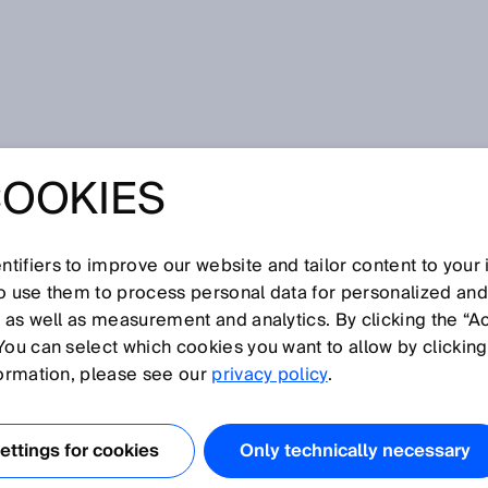
rt puslespil – perfekt samspil ved Robot Vision
COOKIES
 SUCCES ER ET
SLESPIL –
tifiers to improve our website and tailor content to your
so use them to process personal data for personalized an
, as well as measurement and analytics. By clicking the “A
 SAMSPIL VED
You can select which cookies you want to allow by clicking
formation, please see our
privacy policy
.
SION
ttings for cookies
Only technically necessary