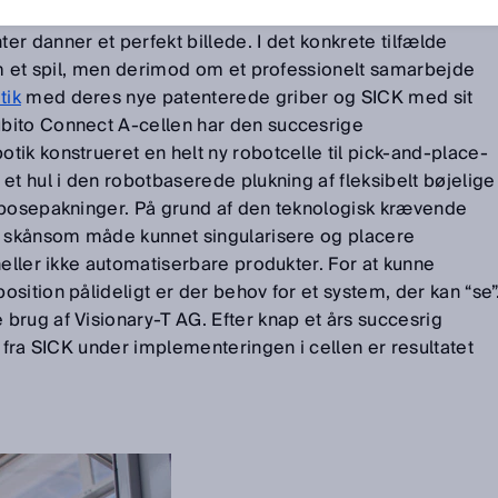
r danner et perfekt billede. I det konkrete tilfælde
om et spil, men derimod om et professionelt samarbejde
tik
med deres nye patenterede griber og SICK med sit
bito Connect A-cellen har den succesrige
ik konstrueret en helt ny robotcelle til pick-and-place-
et hul i den robotbaserede plukning af fleksibelt bøjelige
 posepakninger. På grund af den teknologisk krævende
n skånsom måde kunnet singularisere og placere
heller ikke automatiserbare produkter. For at kunne
sition pålideligt er der behov for et system, der kan “se”
brug af Visionary-T AG. Efter knap et års succesrig
e fra SICK under implementeringen i cellen er resultatet