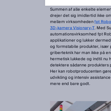
20. sep. 2018
Summen af alle enkelte elemente
drejer det sig imidlertid ikke 
mellem virksomheden
fpt Robo
3D-kamera Visionary-T
. Med Su
automationsvirksomhed fpt Robot
applikationer og lukker dermed 
og formstabile produkter, især
griberteknik har man ikke på e
hermetisk lukkede og indtil nu 
detektere sådanne produkters po
Her kan robotproducenten gøre 
udvikling og intensiv assistanc
mere end bare godt.