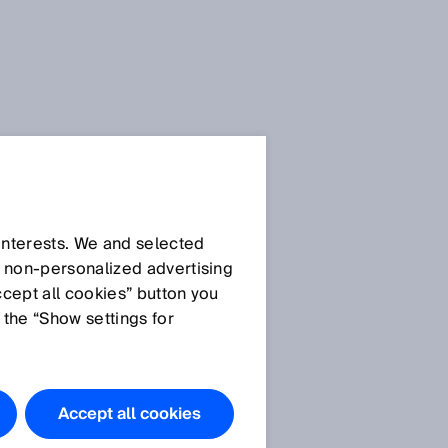
SICK sensorblog
 interests. We and selected
d non‑personalized advertising
ccept all cookies” button you
 the “Show settings for
Alle artikler
Accept all cookies