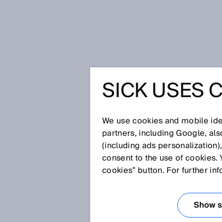
Startside
Mærkbar succes er et sto
SICK USES 
MÆRKBAR
STORT PU
We use cookies and mobile iden
partners, including Google, al
(including ads personalization)
PERFEKT
consent to the use of cookies. 
cookies” button. For further in
ROBOT VI
Show se