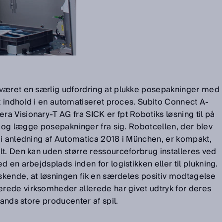
 været en særlig udfordring at plukke posepakninger med
gt indhold i en automatiseret proces. Subito Connect A-
 Visionary-T AG fra SICK er fpt Robotiks løsning til på
be og lægge posepakninger fra sig. Robotcellen, der blev
 i anledning af Automatica 2018 i München, er kompakt,
lt. Den kan uden større ressourceforbrug installeres ved
 en arbejdsplads inden for logistikken eller til plukning.
askende, at løsningen fik en særdeles positiv modtagelse
ede virksomheder allerede har givet udtryk for deres
lands store producenter af spil.