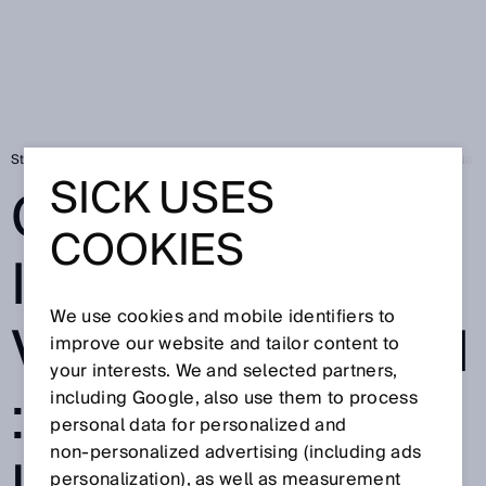
Startside
SICK Sensor Blog
Globalisering i virksomheden: At være uaf
SICK USES
GLOBALISERING
COOKIES
I
We use cookies and mobile identifiers to
VIRKSOMHEDEN
improve our website and tailor content to
your interests. We and selected partners,
: AT VÆRE
including Google, also use them to process
personal data for personalized and
non‑personalized advertising (including ads
personalization), as well as measurement