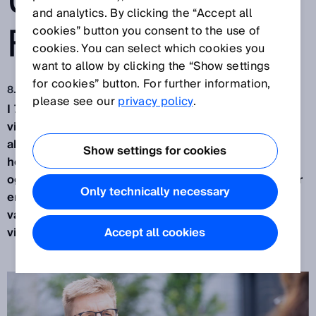
UAFHÆNGIG I
and analytics. By clicking the “Accept all
FÆLLESSKAB
cookies” button you consent to the use of
cookies. You can select which cookies you
want to allow by clicking the “Show settings
for cookies” button. For further information,
8. dec. 2021
please see our
privacy policy
.
I 75 år er SICK vokset fra at være en lille tysk
virksomhed i Sydtyskland til nu at være en global
aktør med over 10.000 medarbejdere. Hvordan
Show settings for cookies
holder SICK balancen mellem det globale netværk
og de lokale knudepunkter? Hvilken indflydelse har
Only technically necessary
en virksomheds globalisering på dens kultur og
værdier? Og hvordan understøtter
virksomhedskulturen den ”interne” globalisering?
Accept all cookies