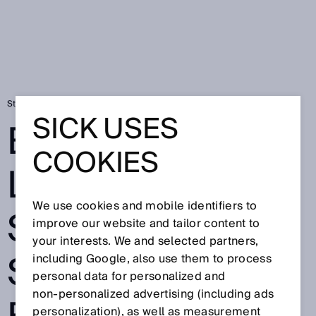
Startside
Bulkscan® LMS511 fra SICK: Stålskrot bliver til farve
SICK USES
BULKSCAN®
COOKIES
LMS511 FRA
We use cookies and mobile identifiers to
SICK:
improve our website and tailor content to
your interests. We and selected partners,
STÅLSKROT
including Google, also use them to process
personal data for personalized and
non‑personalized advertising (including ads
personalization), as well as measurement