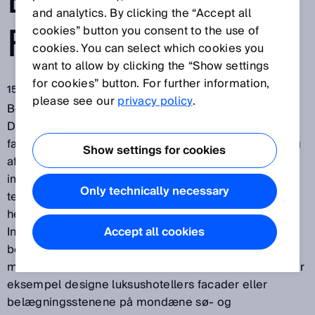
BLIVER TIL
and analytics. By clicking the “Accept all
FARVE
cookies” button you consent to the use of
cookies. You can select which cookies you
want to allow by clicking the “Show settings
for cookies” button. For further information,
15. maj 2018
please see our
privacy policy
.
Beton er det mest brugte byggemateriale i verden.
Det bruges til produktion af tagsten, lofter, skorstene,
facader, belægningssten, trapper, kældre, garager og
Show settings for cookies
affaldsspande. Byggematerialet er p.t. ved at ændre
image hvad angår æstetik. En af årsagerne er
Only technically necessary
tendensen til at ville væk fra den triste grå farve og
hen mod kulørte betonmaterialer. Business Unit
Inorganic Pigments fra LANXESS giver arkitekter og
Accept all cookies
betonforarbejdende virksomheder en farvepalette
med over 100 farvenuancer. På den måde kan man for
eksempel designe luksushotellers facader eller
belægningsstenene på mondæne sø- og