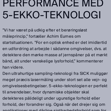
PERFORMANCE MED
5-EKKO-TEKNOLOGI
”Vi har været på udkig efter et berøringsløst
måleprincip,” fortæller Achim Eumes om
startsituationen. ”For en optisk enhed er det imidlertid
en udfordring at arbejde i sådanne omgivelser, dvs. at
detektere den mørke masse af jernspåner på et mørkt
bånd, alt under vanskelige lysforhold,” kommenterer
han videre.
Den ultrahurtige sampling-teknologi fra SICK muliggør
meget præcis lasermåling under stort set alle vejr- og
omgivelsesbetingelser. 5-ekko-teknologien er perfekt
til anvendelser, hvor dynamiske objekter skal
detekteres pålideligt under ugunstige forhold eller
forhold, der forandrer sig. Også når det drejer sig om
applikationer med dårlige sigtbarhedsforhold som for