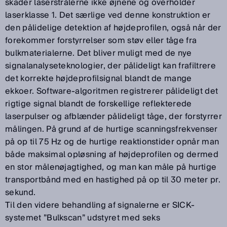
skader laserstrålerne ikke øjnene og overholder
laserklasse 1. Det særlige ved denne konstruktion er
den pålidelige detektion af højdeprofilen, også når der
forekommer forstyrrelser som støv eller tåge fra
bulkmaterialerne. Det bliver muligt med de nye
signalanalyseteknologier, der pålideligt kan frafiltrere
det korrekte højdeprofilsignal blandt de mange
ekkoer. Software-algoritmen registrerer pålideligt det
rigtige signal blandt de forskellige reflekterede
laserpulser og afblænder pålideligt tåge, der forstyrrer
målingen. På grund af de hurtige scanningsfrekvenser
på op til 75 Hz og de hurtige reaktionstider opnår man
både maksimal opløsning af højdeprofilen og dermed
en stor målenøjagtighed, og man kan måle på hurtige
transportbånd med en hastighed på op til 30 meter pr.
sekund.
Til den videre behandling af signalerne er SICK-
systemet ”Bulkscan” udstyret med seks