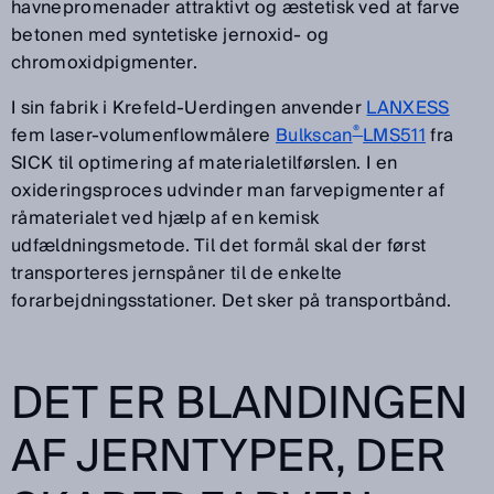
havnepromenader attraktivt og æstetisk ved at farve
betonen med syntetiske jernoxid- og
chromoxidpigmenter.
I sin fabrik i Krefeld-Uerdingen anvender
LANXESS
®
fem laser-volumenflowmålere
Bulkscan
LMS511
fra
SICK til optimering af materialetilførslen. I en
oxideringsproces udvinder man farvepigmenter af
råmaterialet ved hjælp af en kemisk
udfældningsmetode. Til det formål skal der først
transporteres jernspåner til de enkelte
forarbejdningsstationer. Det sker på transportbånd.
DET ER BLANDINGEN
AF JERNTYPER, DER