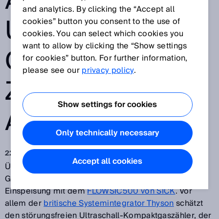
AGEN NUTZEN
and analytics. By clicking the “Accept all
ULTRASCHALL-
cookies” button you consent to the use of
cookies. You can select which cookies you
want to allow by clicking the “Show settings
GASZÄHLER
for cookies” button. For further information,
please see our
privacy policy
.
ZUR
Show settings for cookies
ABRECHNUNG
Only technically necessary
22.10.2018
Accept all cookies
Über die Hälfte der rund 80 Biomethananlagen in
Großbritannien erfasst Gasmengen vor der
Einspeisung mit dem
FLOWSIC500 von SICK
. Vor
allem der
britische Systemintegrator Thyson
schätzt
den störungsfreien Ultraschall-Kompaktgaszähler, der