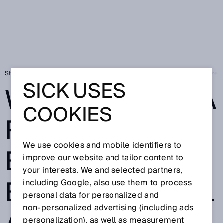
Startseite
Wachstumsmarkt Biogas: Britische Biomethananlagen nutzen 
SICK USES
WACHSTUMSMA
COOKIES
RKT BIOGAS:
We use cookies and mobile identifiers to
BRITISCHE
improve our website and tailor content to
your interests. We and selected partners,
BIOMETHANANL
including Google, also use them to process
personal data for personalized and
non‑personalized advertising (including ads
personalization), as well as measurement