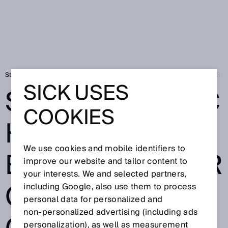
Startseite
Südafrikanischer Erdgasversorger setzt auf Gaszähler von SI
SICK USES
SÜDAFRIKANISC
COOKIES
HER
We use cookies and mobile identifiers to
ERDGASVERSOR
improve our website and tailor content to
your interests. We and selected partners,
GER SETZT AUF
including Google, also use them to process
personal data for personalized and
non‑personalized advertising (including ads
personalization), as well as measurement