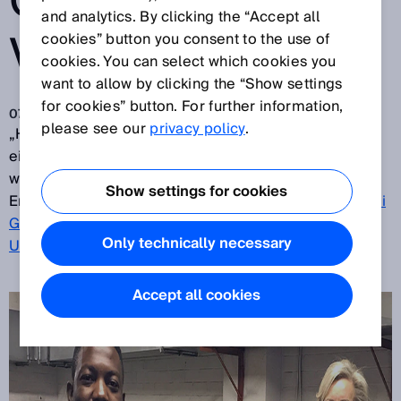
GASZÄHLER
and analytics. By clicking the “Accept all
VON SICK
cookies” button you consent to the use of
cookies. You can select which cookies you
want to allow by clicking the “Show settings
for cookies” button. For further information,
07.05.2018
please see our
privacy policy
.
„Hervorragend, großartig! Zwei Jahre habe ich um
eine Lösung gerungen. SICK hat genau verstanden,
was wir brauchen und es geliefert!“ So die Worte von
Show settings for cookies
Emmanuel Matodzi, dem Technischen Leiter der
Egoli
Gas Company
, nachdem diese nun auch die
Only technically necessary
Ultraschall-Gaszähler
von SICK eingeführt hat.
Accept all cookies