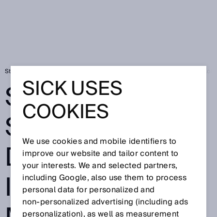
Startseite
Sicherheitslösungen für die intelligente Mensch-Roboter-Koll
SICK USES
SICHERHEITSLÖ
COOKIES
SUNGEN FÜR
We use cookies and mobile identifiers to
DIE
improve our website and tailor content to
your interests. We and selected partners,
INTELLIGENTE
including Google, also use them to process
personal data for personalized and
non‑personalized advertising (including ads
personalization), as well as measurement