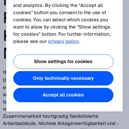
MENSCH-
and analytics. By clicking the “Accept all
ROBOTER-
cookies” button you consent to the use of
cookies. You can select which cookies you
want to allow by clicking the “Show settings
KOLLABORATIO
for cookies” button. For further information,
please see our
privacy policy
.
N
Show settings for cookies
18.04.2017
Only technically necessary
Die
Mensch-Roboter-Kollaboration (MRK)
beschreibt
ein Arbeitsszenario, bei dem sich Menschen und
automatisierte Maschinen den gleichen Arbeitsraum
Accept all cookies
teilen und auch gleichzeitig darin arbeiten. Getrieben
von Industrie 4.0 verspricht dieses Modell der
Zusammenarbeit hochgradig flexibilisierte
Arbeitsabläufe, höchste Anlagenverfügbarkeit und -