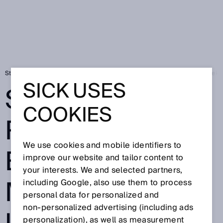
Startseite
Sicher und robust: Experten bei MAN, Heller und SICK perfekt
SICK USES
SICHER UND
COOKIES
ROBUST:
We use cookies and mobile identifiers to
EXPERTEN BEI
improve our website and tailor content to
your interests. We and selected partners,
MAN, HELLER
including Google, also use them to process
personal data for personalized and
non‑personalized advertising (including ads
personalization), as well as measurement