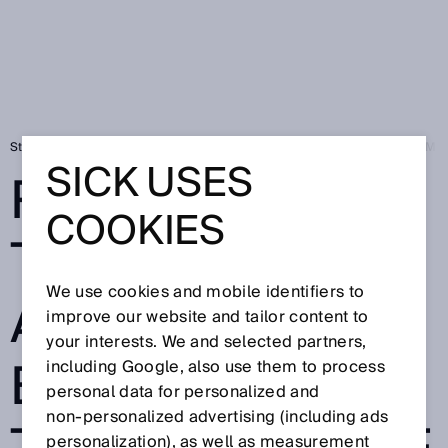
Startseite
RFID-Technologie: Automatisierte Tomatenernte bei KAGOME
SICK USES
RFID-
COOKIES
TECHNOLOGIE:
We use cookies and mobile identifiers to
AUTOMATISIERT
improve our website and tailor content to
your interests. We and selected partners,
E
including Google, also use them to process
personal data for personalized and
non‑personalized advertising (including ads
personalization), as well as measurement