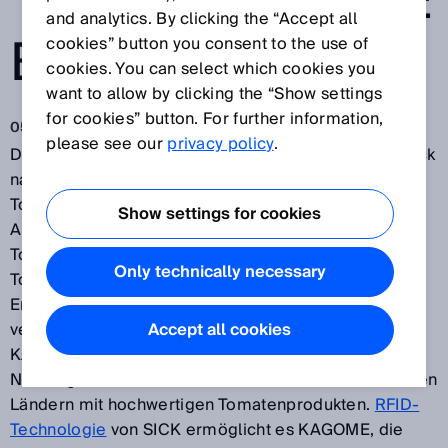
TOMATENERNTE
and analytics. By clicking the “Accept all
BEI KAGOME
cookies” button you consent to the use of
cookies. You can select which cookies you
want to allow by clicking the “Show settings
for cookies” button. For further information,
05.03.2018
please see our
privacy policy
.
Die meisten von uns lieben den köstlichen Geschmack
nahrhafter Tomaten – als frisches Gemüse,
Tomatensoße oder mit Pasta. Rund 20 Millionen
Show settings for cookies
Australier essen jedes Jahr 22 kg verarbeitete
Tomaten pro Kopf. Der 1899 gegründete, japanische
Only technically necessary
Tomatenverarbeiter
KAGOME
hat über 100 Jahre
Erfahrung im Bereich der Tomatenzucht und -
verarbeitung. Seit 2010 züchtet und verarbeitet
Accept all cookies
KAGOME Australia in Echuca Tomaten und versorgt
Nahrungsmittelunternehmen in Australien und anderen
Ländern mit hochwertigen Tomatenprodukten.
RFID-
Technologie
von SICK ermöglicht es KAGOME, die