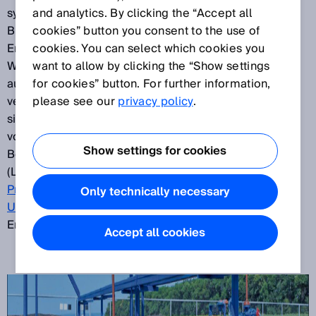
synthetisch durch CO
and analytics. By clicking the “Accept all
-Recycling hergestellt werden,
2
Bio-Butanol durch genveränderte Mikroben; Bio-
cookies” button you consent to the use of
Erdgas und Bio-Wasserstoff lassen sich per
cookies. You can select which cookies you
Windstromelektrolyse erzeugen. Doch bis das alles
want to allow by clicking the “Show settings
ausgereift und lohnend ist, werden noch Jahre
for cookies” button. For further information,
vergehen. Bis dahin kann Erdgas die Versorgung
please see our
privacy policy
.
sichern und die Energiewende ganz praktisch
voranbringen. Besonders schnell könnte das im
Show settings for cookies
Bereich der Kraftstoffe mit verflüssigtem Erdgas
(LNG), Autogas (LPG) und Druckgas (CNG) gehen.
Prozessgasanalytik und eichfähige
Only technically necessary
Ultraschallmesstechnik von SICK
sind weltweit an der
Erzeugung und Verteilung beteiligt.
Accept all cookies