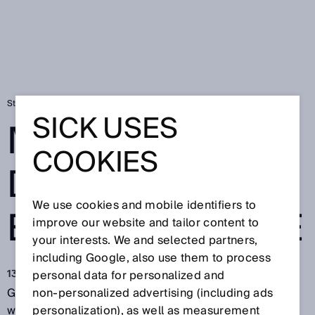
Startseite
Mehr Gas für die Energiewende
SICK USES
MEHR GAS FÜR
COOKIES
DIE
We use cookies and mobile identifiers to
ENERGIEWENDE
improve our website and tailor content to
your interests. We and selected partners,
including Google, also use them to process
13.06.2018
personal data for personalized and
Grüne Technologien zur Energieerzeugung machen
non‑personalized advertising (including ads
wahrhaftig Hoffnung: Bio-Kohle kann bereits
personalization), as well as measurement