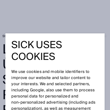
Startseite
Logistikdaten überwachen, schneller die richtigen Entscheidu
SICK USES
LOGISTIKDATEN
COOKIES
ÜBERWACHEN,
We use cookies and mobile identifiers to
SCHNELLER DIE
improve our website and tailor content to
your interests. We and selected partners,
RICHTIGEN
including Google, also use them to process
personal data for personalized and
non‑personalized advertising (including ads
personalization), as well as measurement