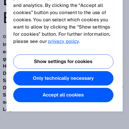
ENTSCHEIDUNG
and analytics. By clicking the “Accept all
EN TREFFEN
cookies” button you consent to the use of
cookies. You can select which cookies you
want to allow by clicking the “Show settings
for cookies” button. For further information,
02.07.2019
please see our
privacy policy
.
In
Distributionszentren mit hohem Durchsatz
erfassen und kommunizieren Sensoren täglich
große Mengen an Logistikdaten. Die wirkliche
Show settings for cookies
Herausforderung besteht allerdings darin, all diese
Daten zu erfassen und zu interpretieren. Die
Only technically necessary
Software Package Analytics von SICK fasst diese
Daten zusammen, um Ihnen die Visualisierung aller
SICK-Sensordaten zu erleichtern, damit Sie
Accept all cookies
schnelle und fundierte Entscheidungen für Ihre
Logistik treffen können.