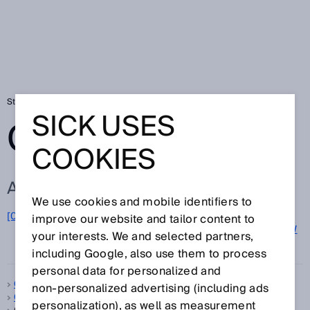
Startseite
Glossar
Glossar Buchstabe G
SICK USES
GLOSSAR
COOKIES
ALLE BEGRIFFE ZU G
We use cookies and mobile identifiers to
G
[0-9]
A
B
C
D
E
F
H
I
J
K
L
M
N
O
improve our website and tailor content to
P
Q
R
S
T
U
V
W
your interests. We and selected partners,
X
Y
Z
including Google, also use them to process
personal data for personalized and
Gabelsensoren
non‑personalized advertising (including ads
Gaszähler
personalization), as well as measurement