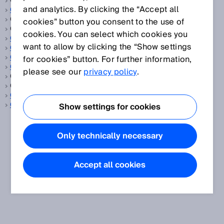
Geber, siehe
Encoder
and analytics. By clicking the “Accept all
Gebäudeautomation
Gebäudemanagement, siehe
Gebäudeautomation
cookies” button you consent to the use of
Gebäudesicherheit, siehe
Gebäudeautomation
cookies. You can select which cookies you
Gefahr bringender Zustand
want to allow by clicking the “Show settings
Gefahrbereich
Gefahrstelle
for cookies” button. For further information,
Genauigkeit
please see our
privacy policy
.
Gesättigter Dampf, siehe
Sattdampf
Getränke, siehe
Konsumgüter
Glanzsensoren
Gleichzeitigkeitsüberwachung
Show settings for cookies
Only technically necessary
Accept all cookies